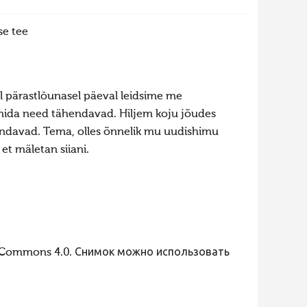
se tee
el pärastlōunasel päeval leidsime me
 mida need tähendavad. Hiljem koju jõudes
hendavad. Tema, olles õnnelik mu uudishimu
, et mäletan siiani.
 Commons 4.0. Снимок можно использовать