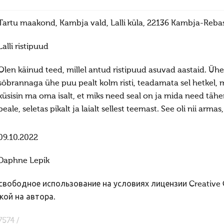
Tartu maakond, Kambja vald, Lalli küla, 22136 Kambja-Reba
Lalli ristipuud
Olen käinud teed, millel antud ristipuud asuvad aastaid. Üh
sōbrannaga ühe puu pealt kolm risti, teadamata sel hetkel,
küsisin ma oma isalt, et miks need seal on ja mida need tä
peale, seletas pikalt ja laialt sellest teemast. See oli nii armas
09.10.2022
Daphne Lepik
вободное использование на условиях лицензии Creative
кой на автора.
7574 /