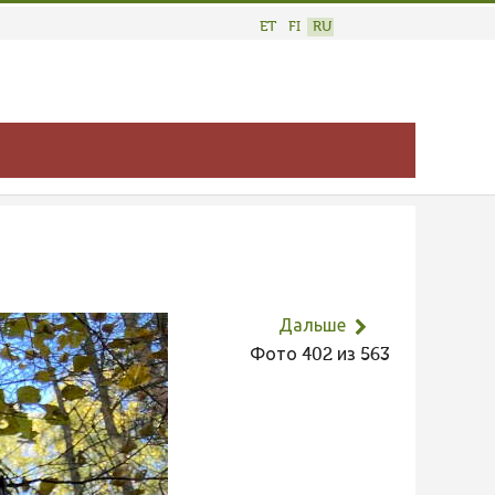
ET
FI
RU
Дальше
Фото 402 из 563