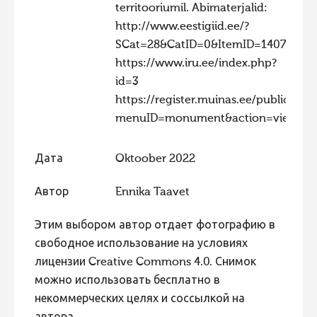
territooriumil. Abimaterjalid:
http://www.eestigiid.ee/?
SCat=28&CatID=0&ItemID=1407
https://www.iru.ee/index.php?
id=3 ​​
https://register.muinas.ee/public.php
menuID=monument&action=view&id
Дата
Oktoober 2022
Автор
Ennika Taavet
Этим выбором автор отдает фотографию в
свободное использование на условиях
лицензии Creative Commons 4.0. Снимок
можно использовать бесплатно в
некоммерческих целях и соссылкой на