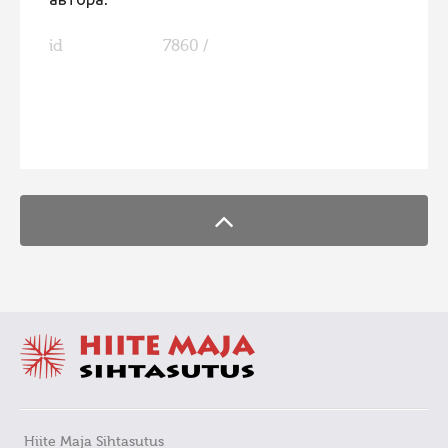
автора.
id
7860 /
FaLang translation system by Faboba
Hiite Maja Sihtasutus