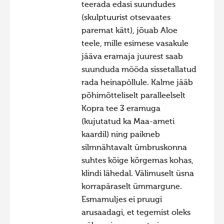
teerada edasi suundudes
(skulptuurist otsevaates
paremat kätt), jõuab Aloe
teele, mille esimese vasakule
jääva eramaja juurest saab
suunduda mööda sissetallatud
rada heinapōllule. Kalme jääb
põhimõtteliselt paralleelselt
Kopra tee 3 eramuga
(kujutatud ka Maa-ameti
kaardil) ning paikneb
silmnähtavalt ümbruskonna
suhtes kõige kõrgemas kohas,
klindi lähedal. Välimuselt üsna
korrapäraselt ümmargune.
Esmamuljes ei pruugi
arusaadagi, et tegemist oleks