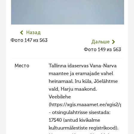
Не учитываются 2023
Видео 2023
Фотоконкурс 2022
Назад
Не учитываются 2022
Фото 147 из 563
Дальше
Видео 2022
Фото 149 из 563
Фотоконкурс 2021
Место
Tallinna idaservas Vana-Narva
Видео 2021
maantee ja eramajade vahel
Фотоконкурс 2020
heinamaal. Iru küla, Jõelähtme
vald, Harju maakond.
Видео 2020
Veebilehe
Фотоконкурс 2019
(https://xgis.maaamet.ee/xgis2/page/
Фотоконкурс 2018
- otsingulahtrisse sisestada:
17540 (antud kivikalme
Фотоконкурс 2017
kultuurmälestiste registrikood).
Фотоконкурс 2016