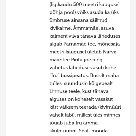
(ligikaudu 500 meetri kaugusel
põhja pool) võiks asuda ka üks
ümbruse ainsana säilinud
kivikalme. Ämmamäel asuva
kalmeni viiva tänava läheduses
algab Pärnamäe tee, mõnesaja
meetri kaugusel ületab Narva
maantee Pirita jõe ning
vahetus läheduses asub kohe
“Iru” bussipeatus. Bussilt maha
tulles, suundusin kõigepealt
Linnuse teele, kust tänava
alguses on koheselt vasakut
kätt väiksem teerada (kivimüüri
vahelt läbi), millest üles minnes
jõuab juba Iru ämma
skulptuurini. Sealt mööda