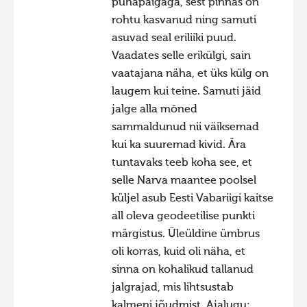
pühapaigaga, sest pinnas on
rohtu kasvanud ning samuti
asuvad seal eriliiki puud.
Vaadates selle erikülgi, sain
vaatajana näha, et üks külg on
laugem kui teine. Samuti jäid
jalge alla mōned
sammaldunud nii väiksemad
kui ka suuremad kivid. Ära
tuntavaks teeb koha see, et
selle Narva maantee poolsel
küljel asub Eesti Vabariigi kaitse
all oleva geodeetilise punkti
märgistus. Üleüldine ümbrus
oli korras, kuid oli näha, et
sinna on kohalikud tallanud
jalgrajad, mis lihtsustab
kalmeni jõudmist. Ajalugu: