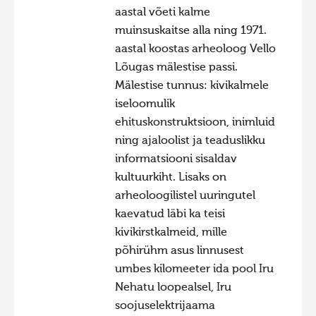
aastal võeti kalme
muinsuskaitse alla ning 1971.
aastal koostas arheoloog Vello
Lõugas mälestise passi.
Mälestise tunnus: kivikalmele
iseloomulik
ehituskonstruktsioon, inimluid
ning ajaloolist ja teaduslikku
informatsiooni sisaldav
kultuurkiht. Lisaks on
arheoloogilistel uuringutel
kaevatud läbi ka teisi
kivikirstkalmeid, mille
põhirühm asus linnusest
umbes kilomeeter ida pool Iru
Nehatu loopealsel, Iru
soojuselektrijaama