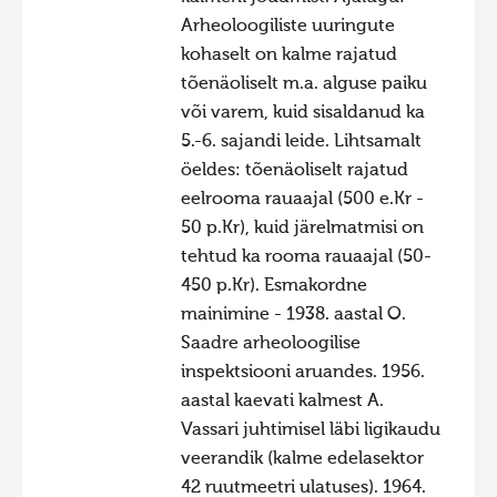
Arheoloogiliste uuringute
kohaselt on kalme rajatud
tõenäoliselt m.a. alguse paiku
või varem, kuid sisaldanud ka
5.-6. sajandi leide. Lihtsamalt
öeldes: tõenäoliselt rajatud
eelrooma rauaajal (500 e.Kr -
50 p.Kr), kuid järelmatmisi on
tehtud ka rooma rauaajal (50-
450 p.Kr). Esmakordne
mainimine - 1938. aastal O.
Saadre arheoloogilise
inspektsiooni aruandes. 1956.
aastal kaevati kalmest A.
Vassari juhtimisel läbi ligikaudu
veerandik (kalme edelasektor
42 ruutmeetri ulatuses). 1964.