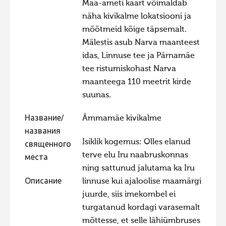
Maa-ameti kaart võimaldab
Фотоконкурс 2015
näha kivikalme lokatsiooni ja
mõõtmeid kõige täpsemalt.
Фотоконкурс 2014
Mälestis asub Narva maanteest
Фотоконкурс 2013
idas, Linnuse tee ja Pärnamäe
Фотоконкурс 2012
tee ristumiskohast Narva
maanteega 110 meetrit kirde
Фотоконкурс 2011
suunas.
Фотоконкурс 2010
Название/
Ämmamäe kivikalme
Фотоконкурс 2009
названия
Фотоконкурс 2008
Isiklik kogemus: Olles elanud
священного
terve elu Iru naabruskonnas
места
ning sattunud jalutama ka Iru
Описание
linnuse kui ajaloolise maamärgi
juurde, siis imekombel ei
turgatanud kordagi varasemalt
mõttesse, et selle lähiümbruses