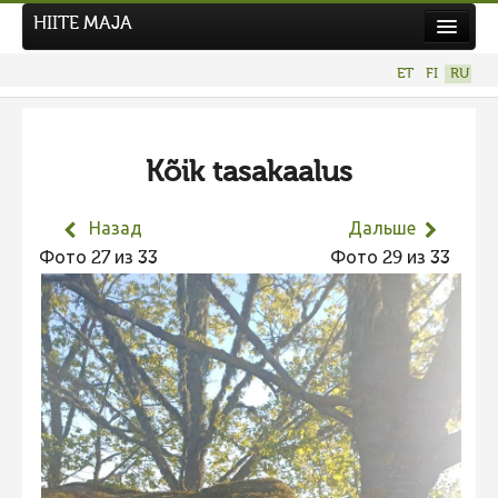
HIITE MAJA
Новости
ET
FI
RU
Фотоконкурсы
НОВЫЙ ФОТОКОНКУРС
Kõik tasakaalus
Hiite kuvavõistlus 2026
ПРЕДЫДУЩИЕ КОНКУРСЫ
Назад
Дальше
Фотоконкурс 2025
Фото 27 из 33
Фото 29 из 33
Не учитываются 2025
Видео 2025
Фотоконкурс 2024
Не учитываются 2024
Видео 2024
Фотоконкурс 2023