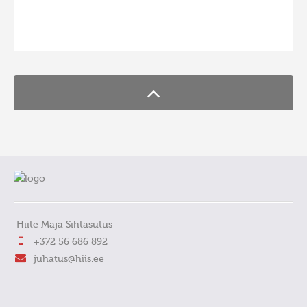
FaLang translation system by Faboba
Hiite Maja Sihtasutus
+372 56 686 892
juhatus@hiis.ee