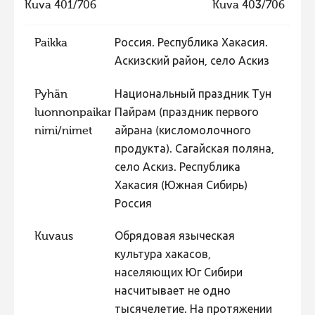
Kuva 401/706
Kuva 403/706
Paikka
Россия. Республика Хакасия.
Аскизский район, село Аскиз
Pyhän
Национальный праздник Тун
luonnonpaikan
Пайрам (праздник первого
nimi/nimet
айрана (кисломолочного
продукта). Сагайская поляна,
село Аскиз. Республика
Хакасия (Южная Сибирь)
Россия
Kuvaus
Обрядовая языческая
культура хакасов,
населяющих Юг Сибири
насчитывает не одно
тысячелетие. На протяжении