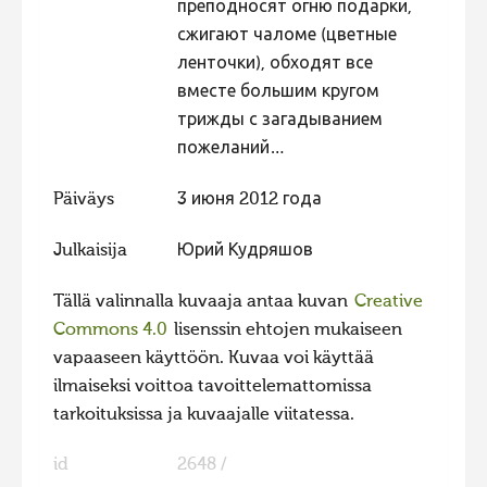
преподносят огню подарки,
сжигают чаломе (цветные
ленточки), обходят все
вместе большим кругом
трижды с загадыванием
пожеланий…
Päiväys
3 июня 2012 года
Julkaisija
Юрий Кудряшов
Tällä valinnalla kuvaaja antaa kuvan
Creative
Commons 4.0
lisenssin ehtojen mukaiseen
vapaaseen käyttöön. Kuvaa voi käyttää
ilmaiseksi voittoa tavoittelemattomissa
tarkoituksissa ja kuvaajalle viitatessa.
id
2648 /