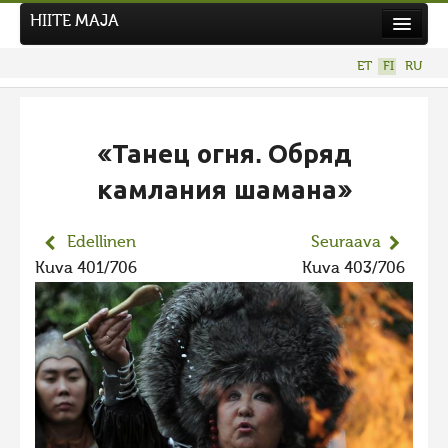
HIITE MAJA
Uutiset
ET
FI
RU
Kuvakilpailut
«Танец огня. Обряд
камлания шамана»
Edellinen
Seuraava
Kuva 401/706
Kuva 403/706