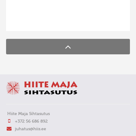
FaLang translation system by Faboba
Hiite Maja Sihtasutus
+372 56 686 892
juhatus@hiis.ee