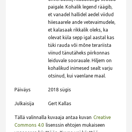
paigale. Kohalik legend räägib,
et vanadel hallidel aedel viidud
hiiesaarele ande vetevaimudele,
et kalasaak rikkalik oleks, ka
olevat küla sepp igal aastal kas
tüki rauda või mõne terariista
viinud tänutäheks piirkonnas
leiduvale soorauale. Hiljem on
kohalikud inimesed sealt varju
otsinud, kui vaenlane maal.
Päiväys
2018 sügis
Julkaisija
Gert Kallas
Tällä valinnalla kuvaaja antaa kuvan
Creative
Commons 4.0
lisenssin ehtojen mukaiseen