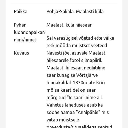
Paikka
Põhja-Sakala, Maalasti küla
Pyhän
Maalasti küla hiiesaar
luonnonpaikan
Sai varasügisel võetud ette väike
nimi/nimet
retk mööda muistset veeteed
Kuvaus
Navesti jõel asuvale Maalasti
hiiesaarele,fotol silmapiiril.
Maalasti hiiesaar, neoliitiline
saar kunagise Võrtsjärve
lõunakaldal. 1830ndate Kõo
mõisa kaartidel on saar
märgitud "Ie saar" nime all.
Vahetus läheduses asub ka
sooheinamaa "Annipähle" mis
viitab muistsele
ohverduste/rituaalidega seotud