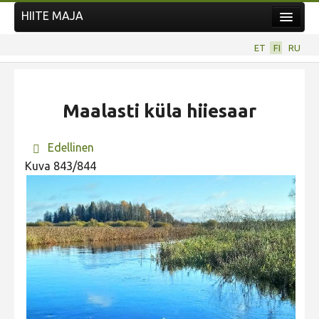
HIITE MAJA
Uutiset
ET
FI
RU
Kuvakilpailut
Maalasti küla hiiesaar
Edellinen
Kuva 843/844