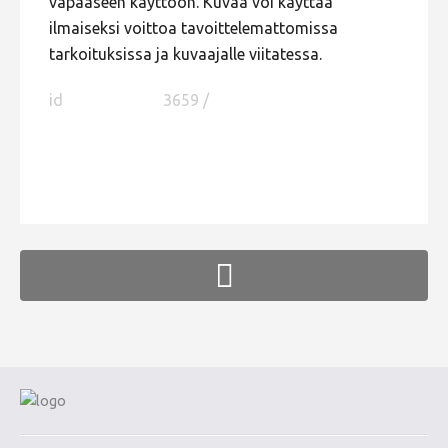
vapaaseen käyttöön. Kuvaa voi käyttää
ilmaiseksi voittoa tavoittelemattomissa
tarkoituksissa ja kuvaajalle viitatessa.
id
3659 /
FaLang translation system by Faboba