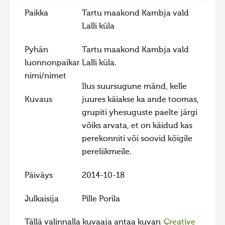
Paikka
Tartu maakond Kambja vald
Hiite kuvavõistlus 2015
Lalli küla
Hiite kuvavõistlus 2014
Hiite kuvavõistlus 2013
Pyhän
Tartu maakond Kambja vald
luonnonpaikan
Lalli küla.
Hiite kuvavõistlus 2012
nimi/nimet
Hiite kuvavõistlus 2011
Ilus suursugune mänd, kelle
Kuvaus
juures käiakse ka ande toomas,
Hiite kuvavõistlus 2010
grupiti yhesuguste paelte järgi
Hiite kuvavõistlus 2009
võiks arvata, et on käidud kas
Hiite kuvavõistlus 2008
perekonniti või soovid kõigile
pereliikmeile.
Päiväys
2014-10-18
Julkaisija
Pille Porila
Tällä valinnalla kuvaaja antaa kuvan
Creative