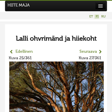
HIITE MAJA
Uutiset
ET
FI
RU
Kuvakilpailut
UUSI KUVAKILPAILU
Lalli ohvrimänd ja hiiekoht
Hiite kuvavõistlus 2026
AIEMMAT KILPAILUT
Edellinen
Seuraava
Hiisien kuvakilpailu 2025
Kuva 25/361
Kuva 27/361
2025 kuvakilpailu lisä
Liikuvad kuvad 2025
Hiisien kuvakilpailu 2024
2024 kuvakilpailu lisä
Liikkuvat kuvat 2024
Hiisien kuvakilpailu 2023