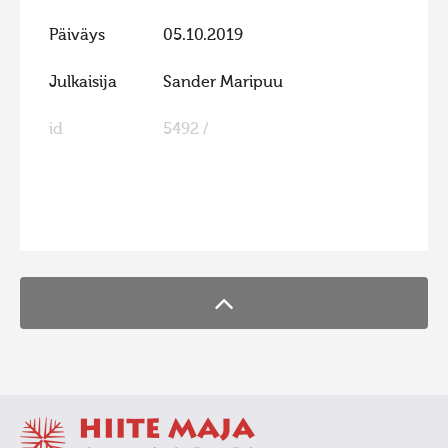
Hiite kuvavõistlus 2015
Päiväys
05.10.2019
Hiite kuvavõistlus 2014
Julkaisija
Sander Maripuu
Hiite kuvavõistlus 2013
id
5492 /
Hiite kuvavõistlus 2012
Hiite kuvavõistlus 2011
Hiite kuvavõistlus 2010
FaLang translation system by Faboba
Hiite kuvavõistlus 2009
Hiite kuvavõistlus 2008