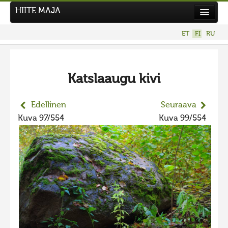
HIITE MAJA
Uutiset
ET
FI
RU
Kuvakilpailut
UUSI KUVAKILPAILU
Katslaaugu kivi
Hiite kuvavõistlus 2026
AIEMMAT KILPAILUT
Edellinen
Seuraava
Hiisien kuvakilpailu 2025
Kuva 97/554
Kuva 99/554
2025 kuvakilpailu lisä
Liikuvad kuvad 2025
Hiisien kuvakilpailu 2024
2024 kuvakilpailu lisä
Liikkuvat kuvat 2024
Hiisien kuvakilpailu 2023