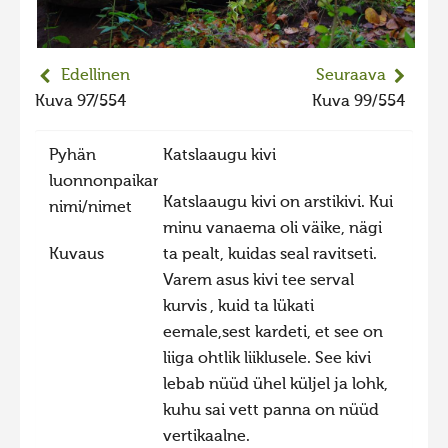
2023 kuvakilpailu lisä
Liikkuvat kuvat 2023
Edellinen
Seuraava
Hiite kuvavõistlus 2022
Kuva 97/554
Kuva 99/554
Hiite kuvavõistlus 2022 lisa
Pyhän
Katslaaugu kivi
Liikkuvat kuvat 2022
luonnonpaikan
Hiite kuvavõistlus 2021
Katslaaugu kivi on arstikivi. Kui
nimi/nimet
minu vanaema oli väike, nägi
Liikkuvat kuvat 2021
Kuvaus
ta pealt, kuidas seal ravitseti.
Hiite kuvavõistlus 2020
Varem asus kivi tee serval
Liikkuvat kuvat 2020
kurvis , kuid ta lükati
eemale,sest kardeti, et see on
Hiite kuvavõistlus 2019
liiga ohtlik liiklusele. See kivi
Hiite kuvavõistlus 2018
lebab nüüd ühel küljel ja lohk,
Hiite kuvavõistlus 2017
kuhu sai vett panna on nüüd
vertikaalne.
Hiite kuvavõistlus 2016