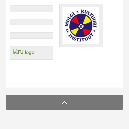
FaLang translation system by Faboba