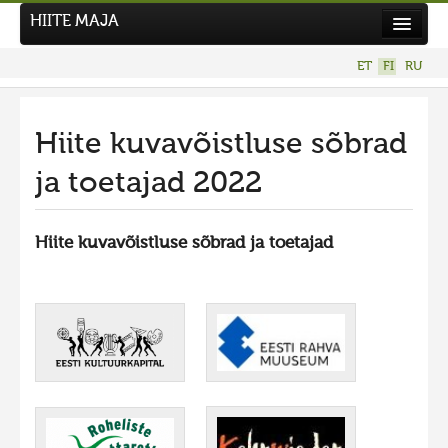
HIITE MAJA
Uutiset
ET
FI
RU
Kuvakilpailut
Hiite kuvavõistluse sõbrad
ja toetajad 2022
Hiite kuvavõistluse sõbrad ja toetajad