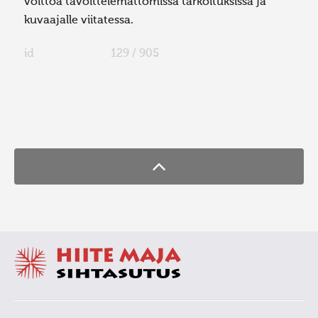
voittoa tavoittelemattomissa tarkoituksissa ja
kuvaajalle viitatessa.
id
129 / 905
FaLang translation system by Faboba