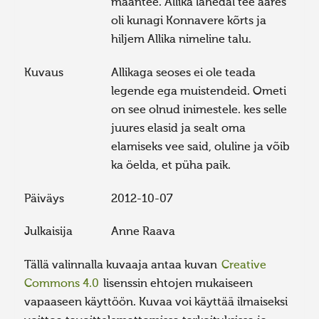
maantee. Allika lähedal tee ääres
oli kunagi Konnavere kõrts ja
hiljem Allika nimeline talu.
Kuvaus
Allikaga seoses ei ole teada
legende ega muistendeid. Ometi
on see olnud inimestele. kes selle
juures elasid ja sealt oma
elamiseks vee said, oluline ja võib
ka öelda, et püha paik.
Päiväys
2012-10-07
Julkaisija
Anne Raava
Tällä valinnalla kuvaaja antaa kuvan
Creative
Commons 4.0
lisenssin ehtojen mukaiseen
vapaaseen käyttöön. Kuvaa voi käyttää ilmaiseksi