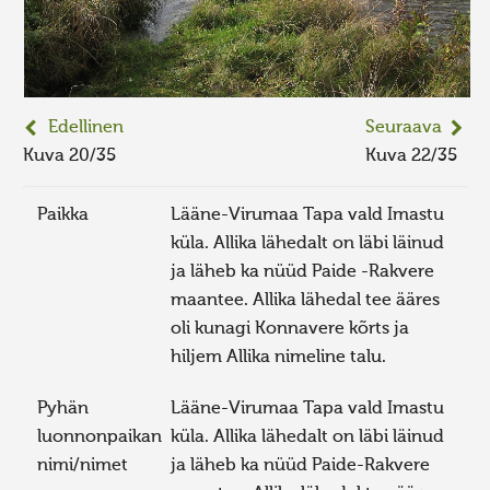
Edellinen
Seuraava
Kuva 20/35
Kuva 22/35
Paikka
Lääne-Virumaa Tapa vald Imastu
küla. Allika lähedalt on läbi läinud
ja läheb ka nüüd Paide -Rakvere
maantee. Allika lähedal tee ääres
oli kunagi Konnavere kõrts ja
hiljem Allika nimeline talu.
Pyhän
Lääne-Virumaa Tapa vald Imastu
luonnonpaikan
küla. Allika lähedalt on läbi läinud
nimi/nimet
ja läheb ka nüüd Paide-Rakvere