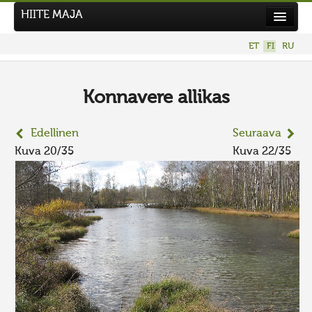
HIITE MAJA
Uutiset
ET
FI
RU
Kuvakilpailut
UUSI KUVAKILPAILU
Konnavere allikas
Hiite kuvavõistlus 2026
Edellinen
Seuraava
AIEMMAT KILPAILUT
Kuva 20/35
Kuva 22/35