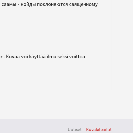
м саамы - нойды поклоняются священному
. Kuvaa voi käyttää ilmaiseksi voittoa
Uutiset
Kuvakilpailut