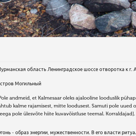
урманская область Ленинградское шоссе отворотка к г. 
стров Могильный
Pole andmeid, et Kalmesaar oleks ajalooline looduslik püha
ähtub kalme rajamisest, mitte loodusest. Samuti pole uued 
eega pole ülesvõte hiite kuvavõistluse teemal. Korraldajad].
гонь - образ энергии, мужественности. В его власти ритуа