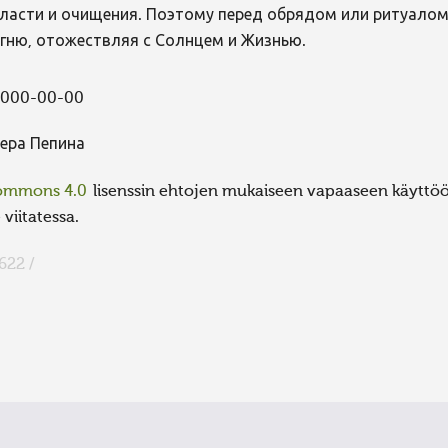
ласти и очищения. Поэтому перед обрядом или ритуало
гню, отожествляя с Солнцем и Жизнью.
000-00-00
ера Пепина
Commons 4.0
lisenssin ehtojen mukaiseen vapaaseen käyttöön
viitatessa.
622 /