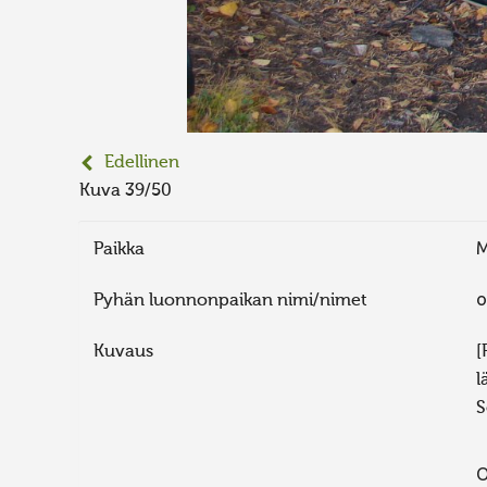
Edellinen
Kuva 39/50
Paikka
М
Pyhän luonnonpaikan nimi/nimet
о
Kuvaus
[
l
S
О