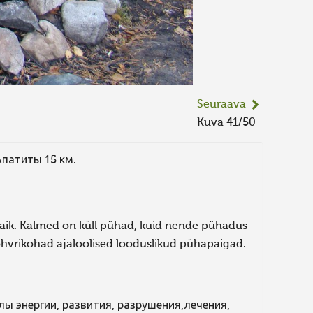
Seuraava
Kuva 41/50
Апатиты 15 км.
paik. Kalmed on küll pühad, kuid nende pühadus
ohvrikohad ajaloolised looduslikud pühapaigad.
лы энергии, развития, разрушения,лечения,