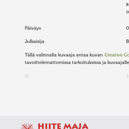
в
о
Päiväys
0
Julkaisija
В
Tällä valinnalla kuvaaja antaa kuvan
Creative 
tavoittelemattomissa tarkoituksissa ja kuvaajalle 
id
1
FaLang translation system by Faboba