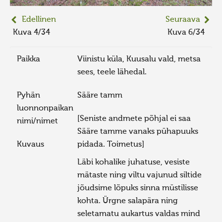
Edellinen
Seuraava
Kuva 4/34
Kuva 6/34
Paikka
Viinistu küla, Kuusalu vald, metsa
sees, teele lähedal.
Pyhän
Sääre tamm
luonnonpaikan
[Seniste andmete põhjal ei saa
nimi/nimet
Sääre tamme vanaks pühapuuks
Kuvaus
pidada. Toimetus]
Läbi kohalike juhatuse, vesiste
mätaste ning viltu vajunud siltide
jõudsime lõpuks sinna müstilisse
kohta. Ürgne salapära ning
seletamatu aukartus valdas mind