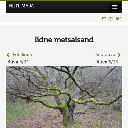
HIITE MAJA
Uutiset
ET
FI
RU
Kuvakilpailut
UUSI KUVAKILPAILU
Iidne metsaisand
Hiite kuvavõistlus 2026
Edellinen
Seuraava
AIEMMAT KILPAILUT
Kuva 4/34
Kuva 6/34