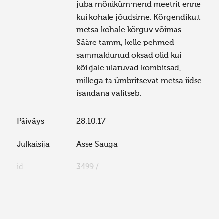
juba mõnikümmend meetrit enne
kui kohale jõudsime. Kõrgendikult
metsa kohale kõrguv võimas
Sääre tamm, kelle pehmed
sammaldunud oksad olid kui
kõikjale ulatuvad kombitsad,
millega ta ümbritsevat metsa iidse
isandana valitseb.
Päiväys
28.10.17
Julkaisija
Asse Sauga
id
3499 /
FaLang translation system by Faboba