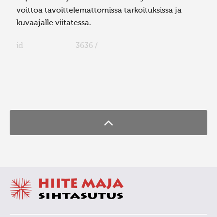
voittoa tavoittelemattomissa tarkoituksissa ja
kuvaajalle viitatessa.
id
3636 /
FaLang translation system by Faboba