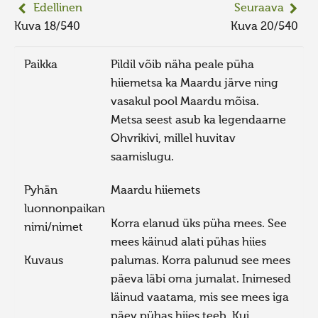
Edellinen
Seuraava
Kuva 18/540
Kuva 20/540
Paikka
Pildil võib näha peale püha
hiiemetsa ka Maardu järve ning
vasakul pool Maardu mõisa.
Metsa seest asub ka legendaarne
Ohvrikivi, millel huvitav
saamislugu.
Pyhän
Maardu hiiemets
luonnonpaikan
Korra elanud üks püha mees. See
nimi/nimet
mees käinud alati pühas hiies
Kuvaus
palumas. Korra palunud see mees
päeva läbi oma jumalat. Inimesed
läinud vaatama, mis see mees iga
päev pühas hiies teeb. Kui