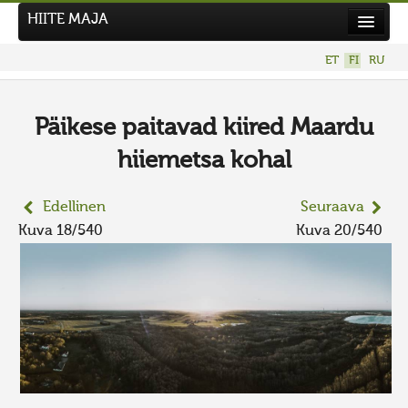
HIITE MAJA
Uutiset
ET
FI
RU
Kuvakilpailut
UUSI KUVAKILPAILU
Päikese paitavad kiired Maardu
Hiite kuvavõistlus 2026
hiiemetsa kohal
AIEMMAT KILPAILUT
Edellinen
Seuraava
Kuva 18/540
Kuva 20/540