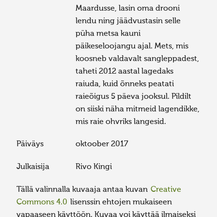
Maardusse, lasin oma drooni
lendu ning jäädvustasin selle
püha metsa kauni
päikeseloojangu ajal. Mets, mis
koosneb valdavalt sangleppadest,
taheti 2012 aastal lagedaks
raiuda, kuid õnneks peatati
raieõigus 5 päeva jooksul. Pildilt
on siiski näha mitmeid lagendikke,
mis raie ohvriks langesid.
Päiväys
oktoober 2017
Julkaisija
Rivo Kingi
Tällä valinnalla kuvaaja antaa kuvan
Creative
Commons 4.0
lisenssin ehtojen mukaiseen
vapaaseen käyttöön. Kuvaa voi käyttää ilmaiseksi