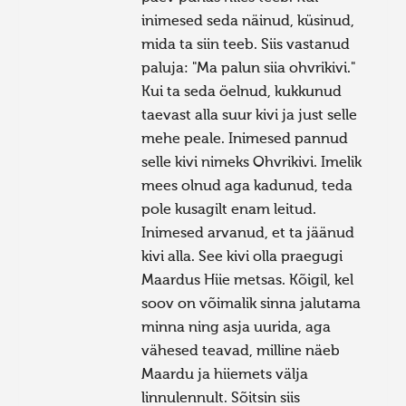
inimesed seda näinud, küsinud,
mida ta siin teeb. Siis vastanud
paluja: "Ma palun siia ohvrikivi."
Kui ta seda öelnud, kukkunud
taevast alla suur kivi ja just selle
mehe peale. Inimesed pannud
selle kivi nimeks Ohvrikivi. Imelik
mees olnud aga kadunud, teda
pole kusagilt enam leitud.
Inimesed arvanud, et ta jäänud
kivi alla. See kivi olla praegugi
Maardus Hiie metsas. Kõigil, kel
soov on võimalik sinna jalutama
minna ning asja uurida, aga
vähesed teavad, milline näeb
Maardu ja hiiemets välja
linnulennult. Sõitsin siis