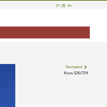
ET
FI
RU
Seuraava
Kuva 526/724