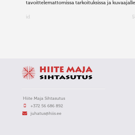
tavoittelemattomissa tarkoituksissa ja kuvaajalle 
id
5
FaLang translation system by Faboba
Hiite Maja Sihtasutus
+372 56 686 892
juhatus@hiis.ee