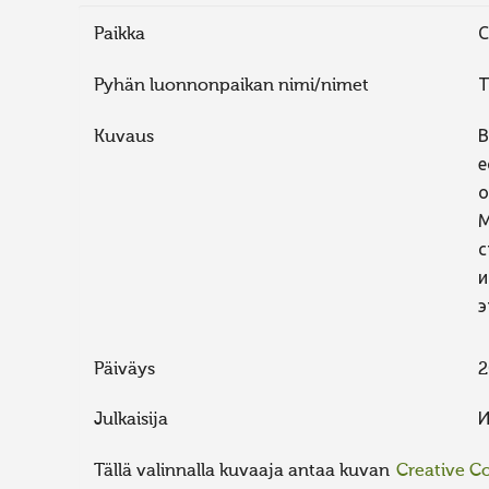
Paikka
С
Pyhän luonnonpaikan nimi/nimet
Т
Kuvaus
В
е
о
М
с
и
э
Päiväys
2
Julkaisija
И
Tällä valinnalla kuvaaja antaa kuvan
Creative 