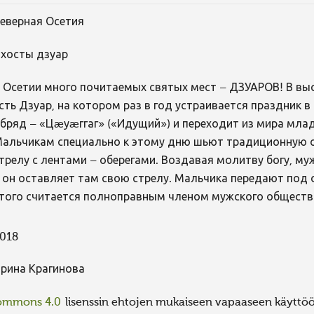
еверная Осетия
хосты дзуар
 Осетии много почитаемых святых мест – ДЗУАРОВ! В вы
сть Дзуар, на котором раз в год устраивается праздник в 
бряд – «Цæуæггаг» («Идущий») и переходит из мира млад
альчикам специально к этому дню шьют традиционную 
трелу с лентами – оберегами. Воздавая молитву богу, м
 он оставляет там свою стрелу. Мальчика передают под 
того считается полноправным членом мужского обществ
018
рина Крагинова
Commons 4.0
lisenssin ehtojen mukaiseen vapaaseen käyttöön