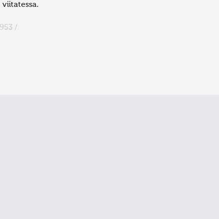
viitatessa.
953 /