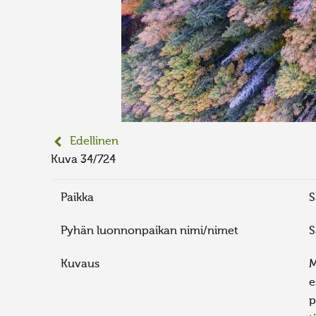
Edellinen
Kuva 34/724
Paikka
S
Pyhän luonnonpaikan nimi/nimet
S
Kuvaus
M
e
p