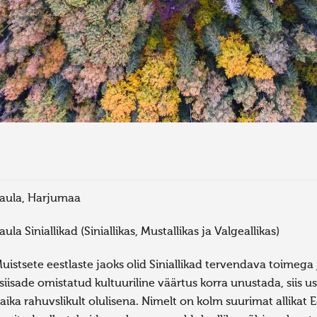
aula, Harjumaa
aula Siniallikad (Siniallikas, Mustallikas ja Valgeallikas)
uistsete eestlaste jaoks olid Siniallikad tervendava toimega 
siisade omistatud kultuuriline väärtus korra unustada, siis 
aika rahuvslikult olulisena. Nimelt on kolm suurimat allikat Ee