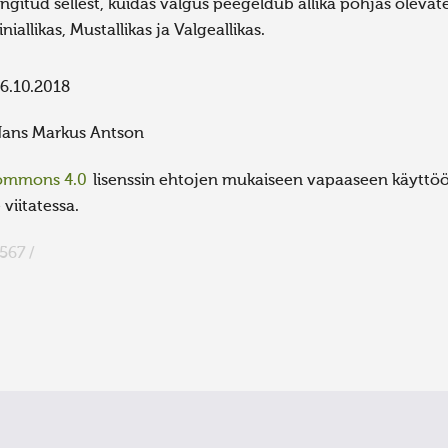
ingitud sellest, kuidas valgus peegeldub allika põhjas olevate
iniallikas, Mustallikas ja Valgeallikas.
6.10.2018
ans Markus Antson
Commons 4.0
lisenssin ehtojen mukaiseen vapaaseen käyttöön
viitatessa.
567 /