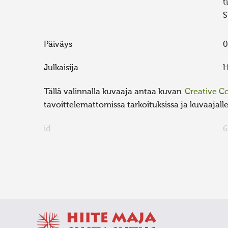
t
S
Päiväys
0
Julkaisija
H
Tällä valinnalla kuvaaja antaa kuvan
Creative 
tavoittelemattomissa tarkoituksissa ja kuvaajalle 
id
6
FaLang translation system by Faboba