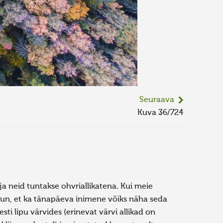
Seuraava
Kuva 36/724
ja neid tuntakse ohvriallikatena. Kui meie
usun, et ka tänapäeva inimene võiks näha seda
sti lipu värvides (erinevat värvi allikad on