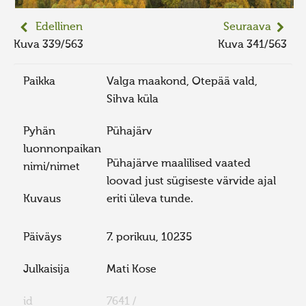
Edellinen
Seuraava
Kuva 339/563
Kuva 341/563
Paikka
Valga maakond, Otepää vald,
Sihva küla
Pyhän
Pühajärv
luonnonpaikan
Pühajärve maalilised vaated
nimi/nimet
loovad just sügiseste värvide ajal
Kuvaus
eriti üleva tunde.
Päiväys
7. porikuu, 10235
Julkaisija
Mati Kose
id
7641 /