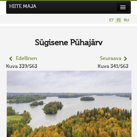
HIITE MAJA
Uutiset
ET
FI
RU
Kuvakilpailut
UUSI KUVAKILPAILU
Sügisene Pühajärv
Hiite kuvavõistlus 2026
Edellinen
Seuraava
AIEMMAT KILPAILUT
Kuva 339/563
Kuva 341/563