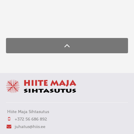
FaLang translation system by Faboba
Hiite Maja Sihtasutus
+372 56 686 892
juhatus@hiis.ee