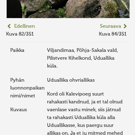
Edellinen
Seuraava
Kuva 82/351
Kuva 84/351
Paikka
Viljandimaa, Põhja-Sakala vald,
Pilistvere Kihelkond, Uduallika
küla.
Pyhän
Uduallika ohvriallikas
luonnonpaikan
Kord oli Kalevipoeg suurt
nimi/nimet
rahakasti kandnud, ja et tal olnud
Kuvaus
vaenlase vastu minek, siis jätnud
ta rahakasti Uduallika küla alla
Uduallikasse, kus paergu suur
allikas on. Ja et ju mitmed mehed