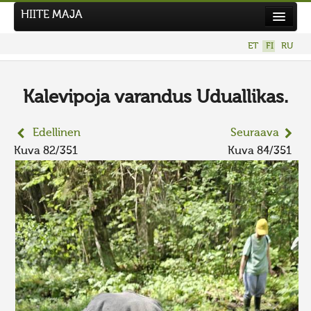
HIITE MAJA
Uutiset
ET
FI
RU
Kuvakilpailut
UUSI KUVAKILPAILU
Kalevipoja varandus Uduallikas.
Hiite kuvavõistlus 2026
Edellinen
Seuraava
AIEMMAT KILPAILUT
Kuva 82/351
Kuva 84/351