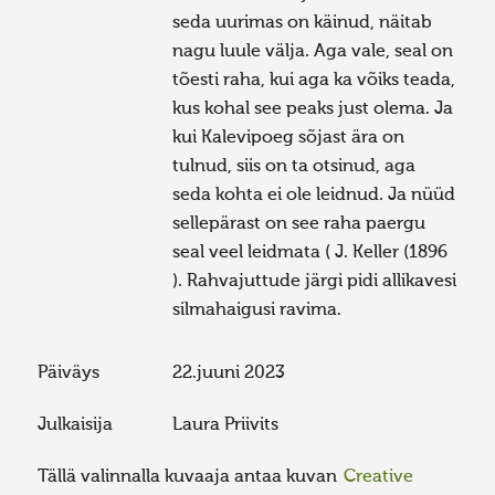
seda uurimas on käinud, näitab
nagu luule välja. Aga vale, seal on
tõesti raha, kui aga ka võiks teada,
kus kohal see peaks just olema. Ja
kui Kalevipoeg sõjast ära on
tulnud, siis on ta otsinud, aga
seda kohta ei ole leidnud. Ja nüüd
sellepärast on see raha paergu
seal veel leidmata ( J. Keller (1896
). Rahvajuttude järgi pidi allikavesi
silmahaigusi ravima.
Päiväys
22.juuni 2023
Julkaisija
Laura Priivits
Tällä valinnalla kuvaaja antaa kuvan
Creative