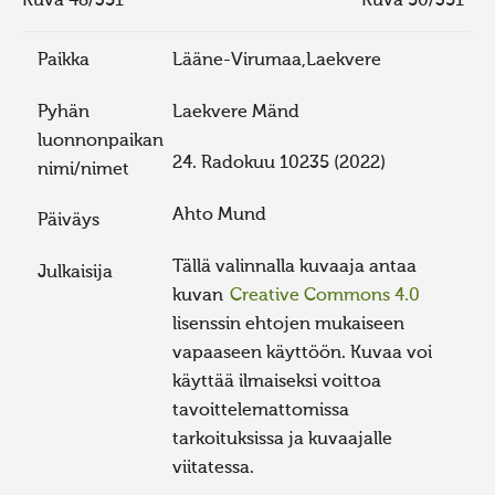
Kuva 48/351
Kuva 50/351
Paikka
Lääne-Virumaa,Laekvere
Pyhän
Laekvere Mänd
luonnonpaikan
24. Radokuu 10235 (2022)
nimi/nimet
Ahto Mund
Päiväys
Tällä valinnalla kuvaaja antaa
Julkaisija
kuvan
Creative Commons 4.0
lisenssin ehtojen mukaiseen
vapaaseen käyttöön. Kuvaa voi
käyttää ilmaiseksi voittoa
tavoittelemattomissa
tarkoituksissa ja kuvaajalle
viitatessa.