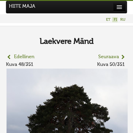
HIITE MAJA
Uutiset
ET
FI
RU
Kuvakilpailut
UUSI KUVAKILPAILU
Laekvere Mänd
Hiite kuvavõistlus 2026
Edellinen
Seuraava
AIEMMAT KILPAILUT
Kuva 48/351
Kuva 50/351