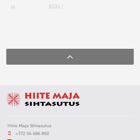
id
8335 /
FaLang translation system by Faboba
Hiite Maja Sihtasutus
+372 56 686 892