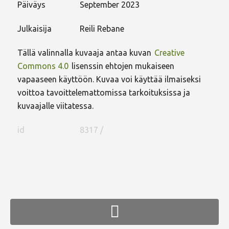
Päiväys
September 2023
Julkaisija
Reili Rebane
Tällä valinnalla kuvaaja antaa kuvan
Creative
Commons 4.0
lisenssin ehtojen mukaiseen
vapaaseen käyttöön. Kuvaa voi käyttää ilmaiseksi
voittoa tavoittelemattomissa tarkoituksissa ja
kuvaajalle viitatessa.
id
8317 /
FaLang translation system by Faboba