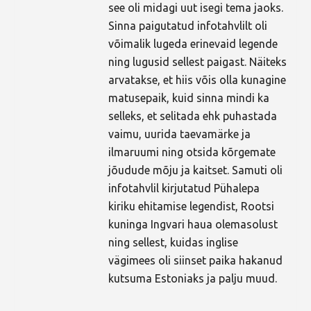
see oli midagi uut isegi tema jaoks.
Sinna paigutatud infotahvlilt oli
võimalik lugeda erinevaid legende
ning lugusid sellest paigast. Näiteks
arvatakse, et hiis võis olla kunagine
matusepaik, kuid sinna mindi ka
selleks, et selitada ehk puhastada
vaimu, uurida taevamärke ja
ilmaruumi ning otsida kõrgemate
jõudude mõju ja kaitset. Samuti oli
infotahvlil kirjutatud Pühalepa
kiriku ehitamise legendist, Rootsi
kuninga Ingvari haua olemasolust
ning sellest, kuidas inglise
vägimees oli siinset paika hakanud
kutsuma Estoniaks ja palju muud.