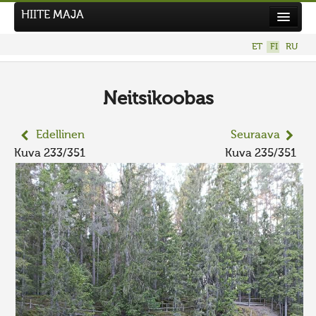
HIITE MAJA
Uutiset
ET
FI
RU
Kuvakilpailut
UUSI KUVAKILPAILU
Neitsikoobas
Hiite kuvavõistlus 2026
Edellinen
Seuraava
AIEMMAT KILPAILUT
Kuva 233/351
Kuva 235/351