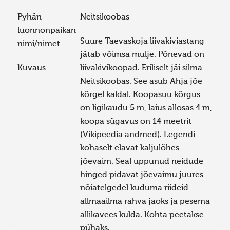
Pyhän
Neitsikoobas
luonnonpaikan
Suure Taevaskoja liivakiviastang
nimi/nimet
jätab võimsa mulje. Põnevad on
Kuvaus
liivakivikoopad. Eriliselt jäi silma
Neitsikoobas. See asub Ahja jõe
kõrgel kaldal. Koopasuu kõrgus
on ligikaudu 5 m, laius allosas 4 m,
koopa sügavus on 14 meetrit
(Vikipeedia andmed). Legendi
kohaselt elavat kaljulõhes
jõevaim. Seal uppunud neidude
hinged pidavat jõevaimu juures
nõiatelgedel kuduma riideid
allmaailma rahva jaoks ja pesema
allikavees kulda. Kohta peetakse
pühaks.