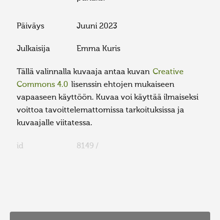
Päiväys
Juuni 2023
Julkaisija
Emma Kuris
Tällä valinnalla kuvaaja antaa kuvan
Creative
Commons 4.0
lisenssin ehtojen mukaiseen
vapaaseen käyttöön. Kuvaa voi käyttää ilmaiseksi
voittoa tavoittelemattomissa tarkoituksissa ja
kuvaajalle viitatessa.
id
8149 /
FaLang translation system by Faboba