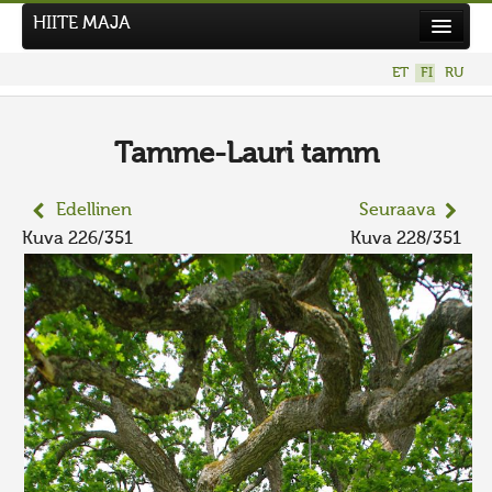
HIITE MAJA
Uutiset
ET
FI
RU
Kuvakilpailut
UUSI KUVAKILPAILU
Tamme-Lauri tamm
Hiite kuvavõistlus 2026
Edellinen
Seuraava
AIEMMAT KILPAILUT
Kuva 226/351
Kuva 228/351