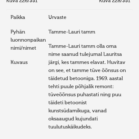
Kuva 226/351
Kuva 228/351
Paikka
Urvaste
Pyhän
Tamme-Lauri tamm
luonnonpaikan
Tamme-Lauri tamm olla oma
nimi/nimet
nime saanud tulejumal Lauritsa
Kuvaus
järgi, kes tammes elavat. Huvitav
on see, et tamme tüve õõnsus on
täidetud betooniga. 1969. aastal
tehti puule põhjalik remont:
tüveõõnsus puhastati ning puu
täideti betoonist
kunstsüdamikuga, vanad
oksaaugud kujundati
tuulutuskäikudeks.