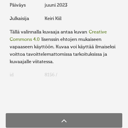
Päiväys
juuni 2023
Julkaisija
Keiri Kiil
Tällä valinnalla kuvaaja antaa kuvan
Creative
Commons 4.0
lisenssin ehtojen mukaiseen
vapaaseen käyttöön. Kuvaa voi käyttää ilmaiseksi
voittoa tavoittelemattomissa tarkoituksissa ja
kuvaajalle viitatessa.
id
8156 /
FaLang translation system by Faboba