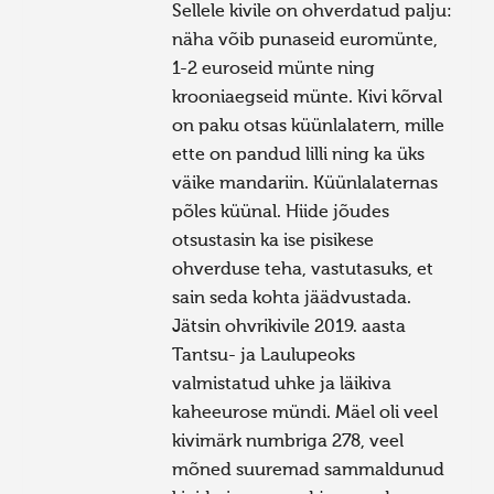
Sellele kivile on ohverdatud palju:
näha võib punaseid euromünte,
1-2 euroseid münte ning
krooniaegseid münte. Kivi kõrval
on paku otsas küünlalatern, mille
ette on pandud lilli ning ka üks
väike mandariin. Küünlalaternas
põles küünal. Hiide jõudes
otsustasin ka ise pisikese
ohverduse teha, vastutasuks, et
sain seda kohta jäädvustada.
Jätsin ohvrikivile 2019. aasta
Tantsu- ja Laulupeoks
valmistatud uhke ja läikiva
kaheeurose mündi. Mäel oli veel
kivimärk numbriga 278, veel
mõned suuremad sammaldunud