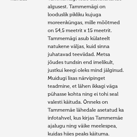
algusest. Tammemägi on
looduslik pikliku kujuga
moreenküngas, mille mõõtmed
on 54,5 meetrit x 15 meetrit.
Tammemägi asub külateelt
natukene väljas, kuid sinna
juhatavad teeviidad. Metsa
jõudes tundsin end imelikult,
justkui keegi oleks mind jälginud.
Muidugi lisas närvipinget
teadmine, et lähen ikkagi väga
pühasse kohta ning ei tohi seal
valesti käituda. Õnneks on
Tammemäe lähedale asetatud ka
infotahvel, kus kirjas Tammemäe
ajalugu ning väike meelespea,
kuidas hiies peaks käituma.