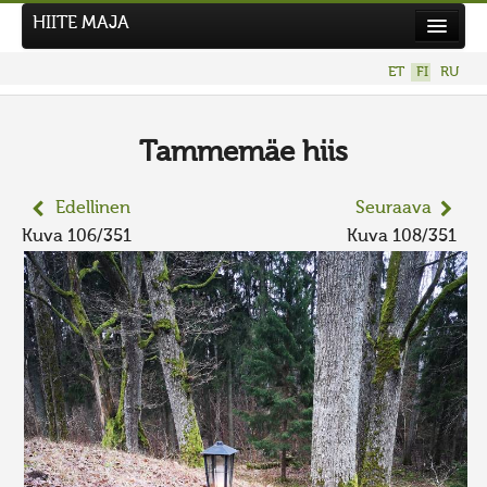
HIITE MAJA
Uutiset
ET
FI
RU
Kuvakilpailut
UUSI KUVAKILPAILU
Tammemäe hiis
Hiite kuvavõistlus 2026
Edellinen
Seuraava
AIEMMAT KILPAILUT
Kuva 106/351
Kuva 108/351