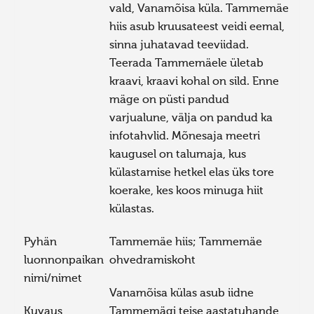
vald, Vanamõisa küla. Tammemäe
hiis asub kruusateest veidi eemal,
sinna juhatavad teeviidad.
Teerada Tammemäele ületab
kraavi, kraavi kohal on sild. Enne
mäge on püsti pandud
varjualune, välja on pandud ka
infotahvlid. Mõnesaja meetri
kaugusel on talumaja, kus
külastamise hetkel elas üks tore
koerake, kes koos minuga hiit
külastas.
Pyhän
Tammemäe hiis; Tammemäe
luonnonpaikan
ohvedramiskoht
nimi/nimet
Vanamõisa külas asub iidne
Kuvaus
Tammemägi teise aastatuhande