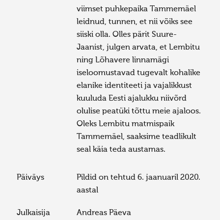
viimset puhkepaika Tammemäel
leidnud, tunnen, et nii võiks see
siiski olla. Olles pärit Suure-
Jaanist, julgen arvata, et Lembitu
ning Lõhavere linnamägi
iseloomustavad tugevalt kohalike
elanike identiteeti ja vajalikkust
kuuluda Eesti ajalukku niivõrd
olulise peatüki tõttu meie ajaloos.
Oleks Lembitu matmispaik
Tammemäel, saaksime teadlikult
seal käia teda austamas.
Päiväys
Pildid on tehtud 6. jaanuaril 2020.
aastal
Julkaisija
Andreas Päeva