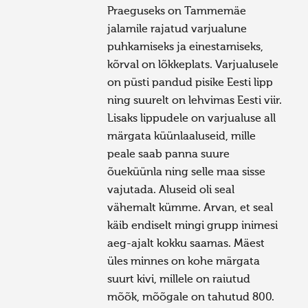
Praeguseks on Tammemäe
jalamile rajatud varjualune
puhkamiseks ja einestamiseks,
kõrval on lõkkeplats. Varjualusele
on püsti pandud pisike Eesti lipp
ning suurelt on lehvimas Eesti viir.
Lisaks lippudele on varjualuse all
märgata küünlaaluseid, mille
peale saab panna suure
õueküünla ning selle maa sisse
vajutada. Aluseid oli seal
vähemalt kümme. Arvan, et seal
käib endiselt mingi grupp inimesi
aeg-ajalt kokku saamas. Mäest
üles minnes on kohe märgata
suurt kivi, millele on raiutud
mõõk, mõõgale on tahutud 800.