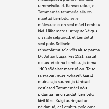
tammeistikuid. Rahvas uskus, et
Tammemäe tammede alla on
maetud Lembitu, selle
mälestuseks on seal mäel Lembitu
kivi. Hilisemate uuringute käigus
on siiski selgunud, et Lembitut
seal pole. Sellisele
rahvapärimusele võis aluse panna
Dr. Juhan Luiga, kes 1921. aastal
oletas, et sinna Lembitu ja tema
1400 sõdalast maetud on. Teise
rahvapärimuse kohaselt käisid
muinasaja suured ja tähtsad
eestlased Tammemäel nõu
pidamas ning süüdati Lembitu
kivil lõke. Kuigi uuringud on
näidanud, et Lembitu pole oma