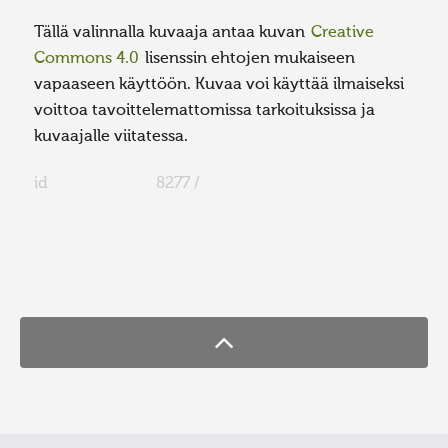
Tällä valinnalla kuvaaja antaa kuvan
Creative
Commons 4.0
lisenssin ehtojen mukaiseen
vapaaseen käyttöön. Kuvaa voi käyttää ilmaiseksi
voittoa tavoittelemattomissa tarkoituksissa ja
kuvaajalle viitatessa.
id
8277 /
FaLang translation system by Faboba