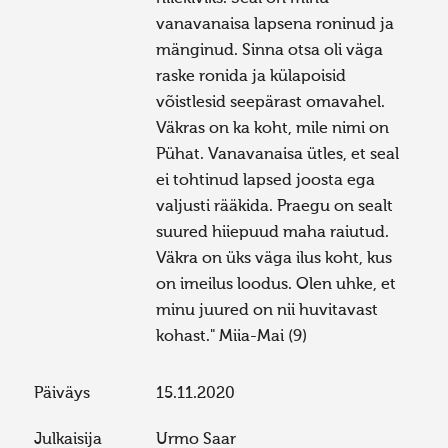
vanavanaisa lapsena roninud ja
mänginud. Sinna otsa oli väga
raske ronida ja külapoisid
võistlesid seepärast omavahel.
Väkras on ka koht, mile nimi on
Pühat. Vanavanaisa ütles, et seal
ei tohtinud lapsed joosta ega
valjusti rääkida. Praegu on sealt
suured hiiepuud maha raiutud.
Väkra on üks väga ilus koht, kus
on imeilus loodus. Olen uhke, et
minu juured on nii huvitavast
kohast." Miia-Mai (9)
Päiväys
15.11.2020
Julkaisija
Urmo Saar