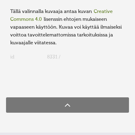
Tällä valinnalla kuvaaja antaa kuvan
Creative
Commons 4.0
lisenssin ehtojen mukaiseen
vapaaseen käyttöön. Kuvaa voi käyttää ilmaiseksi
voittoa tavoittelemattomissa tarkoituksissa ja
kuvaajalle viitatessa.
id
8331 /
FaLang translation system by Faboba