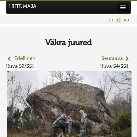
HIITE MAJA
Uutiset
ET
FI
RU
Kuvakilpailut
UUSI KUVAKILPAILU
Väkra juured
Hiite kuvavõistlus 2026
Edellinen
Seuraava
AIEMMAT KILPAILUT
Kuva 52/351
Kuva 54/351