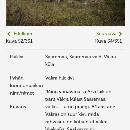
Edellinen
Seuraava
Kuva 52/351
Kuva 54/351
Paikka
Saaremaa, Saaremaa vald, Väkra
küla
Pyhän
Väkra hiiekivi
luonnonpaikan
"Minu vanavanaisa Arvi Liik on
nimi/nimet
pärit Väkra külast Saaremaa
Kuvaus
vallast. Ta on praegu 84 aastane.
Väkras on suur kivi, mida
rahvasuu on kutsunud Väkra
hiiekiviks. Seal on minu