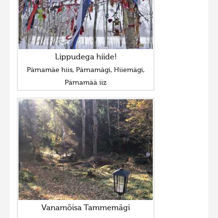
Lippudega hiide!
Pärnamäe hiis, Pärnamägi, Hiiemägi,
Pärnamää iiz
Vanamõisa Tammemägi