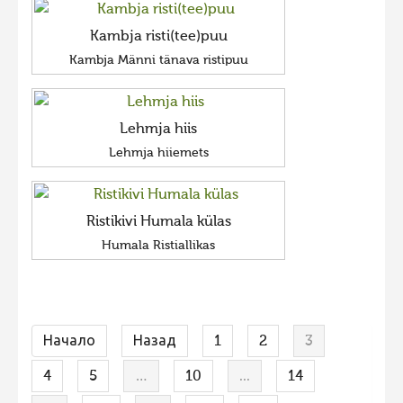
Kambja risti(tee)puu
Kambja Männi tänava ristipuu
Lehmja hiis
Lehmja hiiemets
Ristikivi Humala külas
Humala Ristiallikas
Начало
Назад
1
2
3
4
5
…
10
...
14