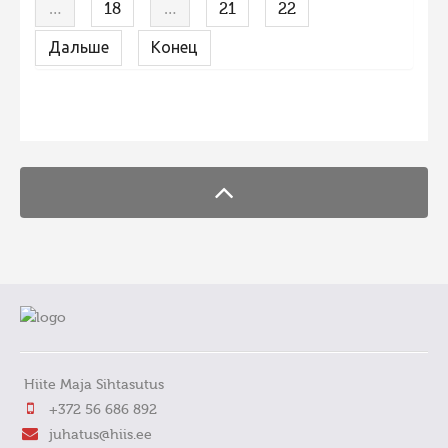
…
18
…
21
22
Дальше
Конец
FaLang translation system by Faboba
Hiite Maja Sihtasutus
+372 56 686 892
juhatus@hiis.ee