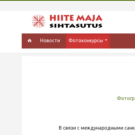
Новости
Фотоконкурсы
Фотогр
В связи с международными санк