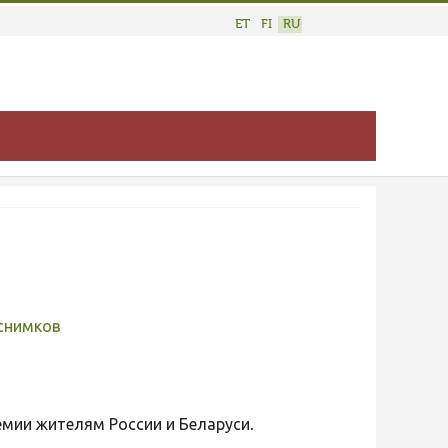
ET
FI
RU
снимков
мии жителям России и Беларуси.