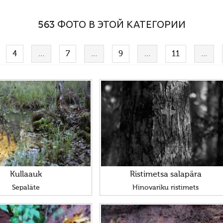
563 ФОТО В ЭТОЙ КАТЕГОРИИ
4
…
7
…
9
…
11
…
Kullaauk
Ristimetsa salapära
Sepaläte
Hinovariku ristimets