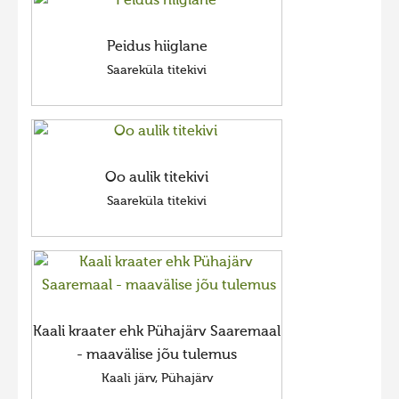
Peidus hiiglane
Saareküla titekivi
Oo aulik titekivi
Saareküla titekivi
Kaali kraater ehk Pühajärv Saaremaal
- maavälise jõu tulemus
Kaali järv, Pühajärv