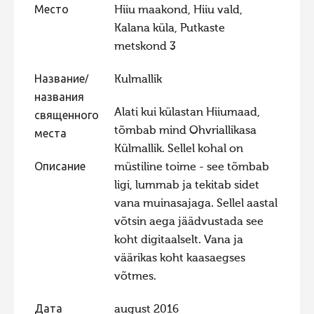
Место
Hiiu maakond, Hiiu vald,
Kalana küla, Putkaste
metskond 3
Название/
Kulmallik
названия
Alati kui külastan Hiiumaad,
священного
tõmbab mind Ohvriallikasa
места
Külmallik. Sellel kohal on
Описание
müstiline toime - see tõmbab
ligi, lummab ja tekitab sidet
vana muinasajaga. Sellel aastal
võtsin aega jäädvustada see
koht digitaalselt. Vana ja
väärikas koht kaasaegses
võtmes.
Дата
august 2016