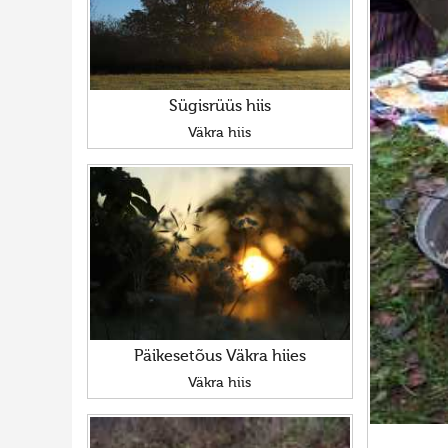
Sügisrüüs hiis
Väkra hiis
Päikesetõus Väkra hiies
Väkra hiis