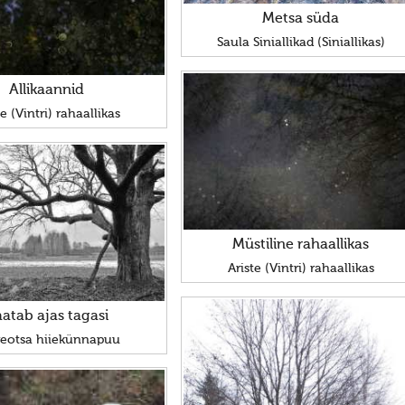
Metsa süda
Saula Siniallikad (Siniallikas)
Allikaannid
te (Vintri) rahaallikas
Müstiline rahaallikas
Ariste (Vintri) rahaallikas
atab ajas tagasi
veotsa hiiekünnapuu