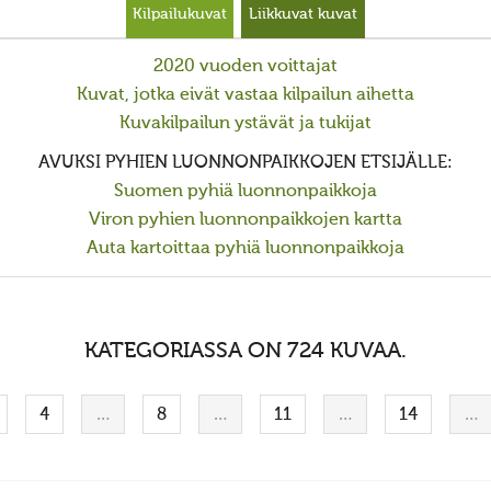
Kilpailukuvat
Liikkuvat kuvat
2020 vuoden voittajat
Kuvat, jotka eivät vastaa kilpailun aihetta
Kuvakilpailun ystävät ja tukijat
AVUKSI PYHIEN LUONNONPAIKKOJEN ETSIJÄLLE:
Suomen pyhiä luonnonpaikkoja
Viron pyhien luonnonpaikkojen kartta
Auta kartoittaa pyhiä luonnonpaikkoja
KATEGORIASSA ON 724 KUVAA.
4
…
8
…
11
…
14
…