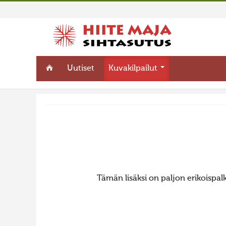
Uutiset
Kuvakilpailut
Tämän lisäksi on paljon erikoispalki