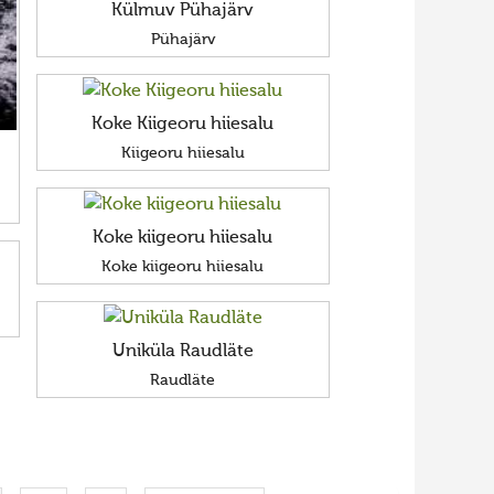
Külmuv Pühajärv
Pühajärv
Koke Kiigeoru hiiesalu
Kiigeoru hiiesalu
Koke kiigeoru hiiesalu
Koke kiigeoru hiiesalu
Uniküla Raudläte
Raudläte