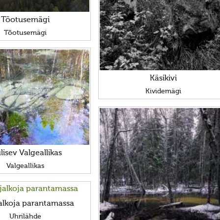
Tõotusemägi
Tõotusemägi
Käsikivi
Kividemägi
lisev Valgeallikas
Valgeallikas
jalkoja parantamassa
Uhrilähde