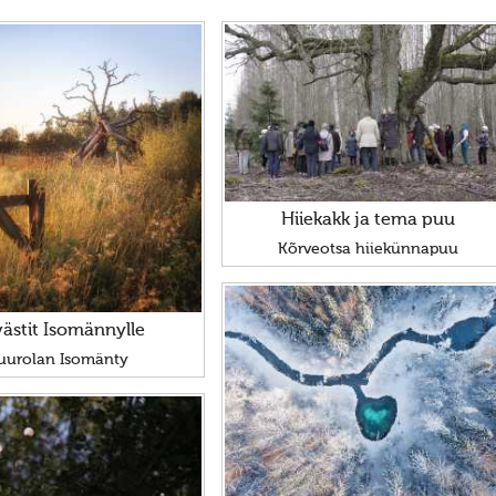
Hiiekakk ja tema puu
Kõrveotsa hiiekünnapuu
ästit Isomännylle
uurolan Isomänty