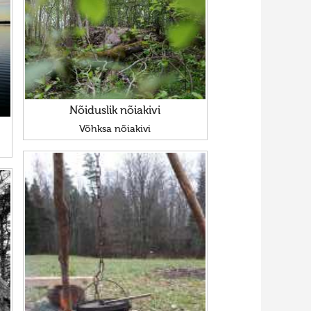
Nõiduslik nõiakivi
Võhksa nõiakivi