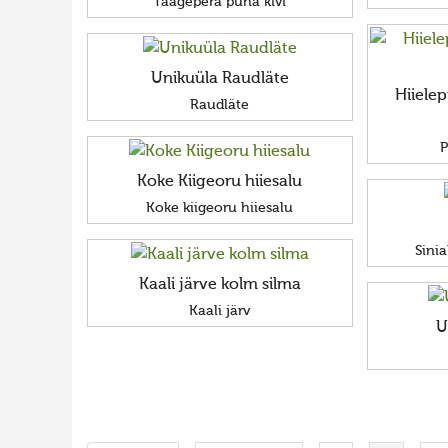
Taagepera püha kivi
Unikuüla Raudläte
Hiiele
Raudläte
P
Koke Kiigeoru hiiesalu
Koke kiigeoru hiiesalu
Sinia
Kaali järve kolm silma
Kaali järv
U