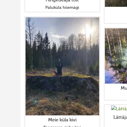
Hingedeaja toit
Paluküla hiiemägi
Mu
Lättä
Meie küla kivi