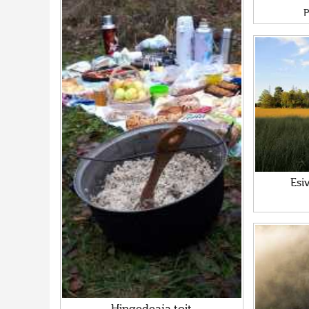
P
Esi