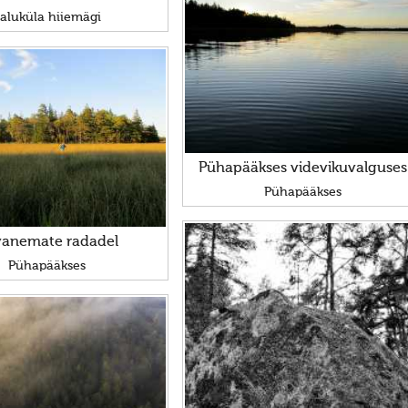
aluküla hiiemägi
Pühapääkses videvikuvalguses
Pühapääkses
vanemate radadel
Pühapääkses