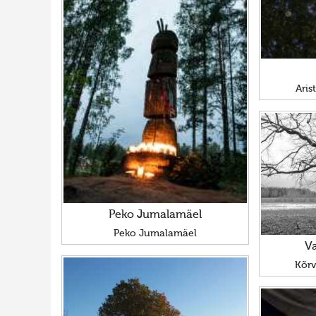
Aris
Peko Jumalamäel
Peko Jumalamäel
Va
Kõr