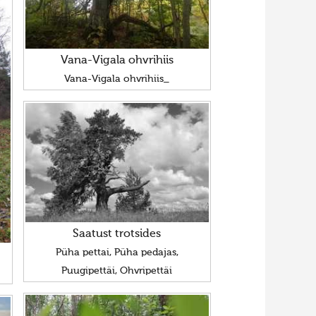
Vana-Vigala ohvrihiis
Vana-Vigala ohvrihiis_
Saatust trotsides
Püha pettai, Püha pedajas,
Puugipettäi, Ohvripettäi