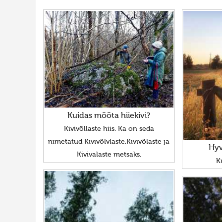
Kuidas mõõta hiiekivi?
Kivivõllaste hiis. Ka on seda
nimetatud Kivivõlvlaste,Kivivõlaste ja
Hyv
Kivivalaste metsaks.
K