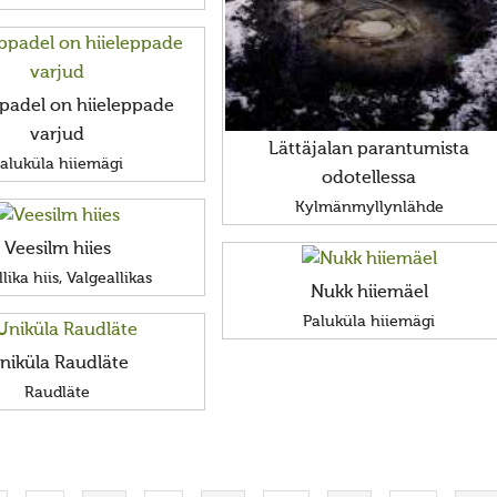
ppadel on hiieleppade
varjud
Lättäjalan parantumista
aluküla hiiemägi
odotellessa
Kylmänmyllynlähde
Veesilm hiies
llika hiis, Valgeallikas
Nukk hiiemäel
Paluküla hiiemägi
niküla Raudläte
Raudläte