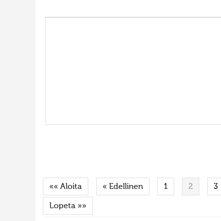
«« Aloita
« Edellinen
1
2
3
Lopeta »»