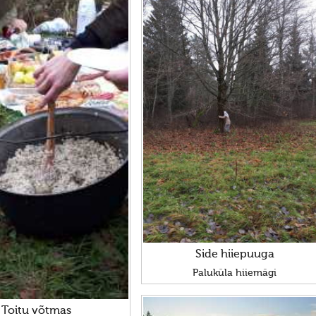
Side hiiepuuga
Paluküla hiiemägi
Toitu võtmas