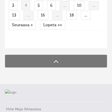
3
4
5
6
…
10
…
13
…
16
…
18
...
Seuraava »
Lopeta »»
FaLang translation system by Faboba
Hiite Maja Sihtasutus