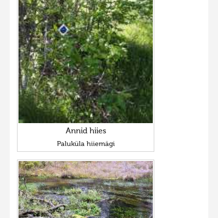
Annid hiies
Paluküla hiiemägi