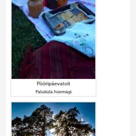
Pööripäevatoit
Paluküla hiiemägi