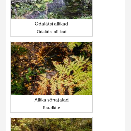
Odalätsi allikad
Odalätsi allikad
Allika sõnajalad
Raudläte