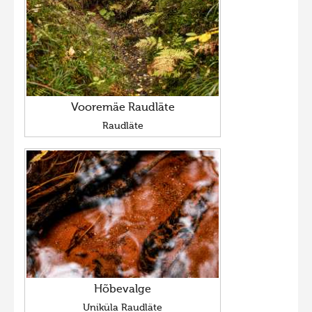
Vooremäe Raudläte
Raudläte
Hõbevalge
Uniküla Raudläte