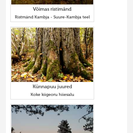
Võimas ristimänd
Ristmänd Kambja - Suure-Kambja teel
Künnapuu juured
Koke kiigeoru hiiesalu