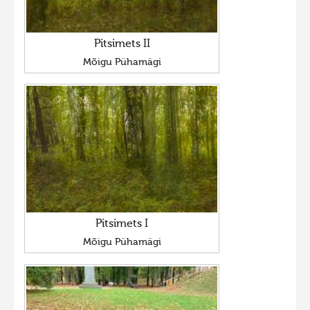
Pitsimets II
Mõigu Pühamägi
Pitsimets I
Mõigu Pühamägi