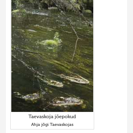
Taevaskoja jõepokud
Ahja jõgi Taevaskojas