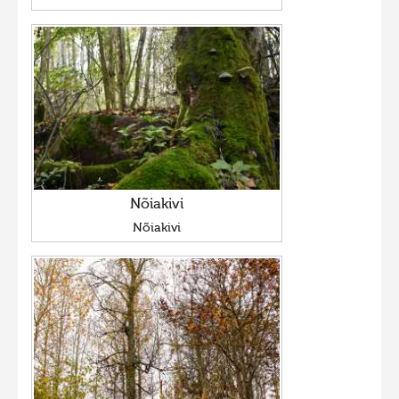
Nõiakivi
Nõiakivi