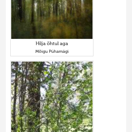
Hilja õhtul aga
Mõigu Pühamägi