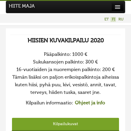
HIITE MAJA
Uutiset
ET
FI
RU
Kuvakilpailut
UUSI KUVAKILPAILU
HIISIEN KUVAKILPAILU 2020
Hiite kuvavõistlus 2026
Pääpalkinto: 1000 €
AIEMMAT KILPAILUT
Sukukansojen palkinto: 300 €
Hiisien kuvakilpailu 2025
16-vuotiaiden ja nuorempien palkinto: 200 €
2025 kuvakilpailu lisä
Tämän lisäksi on paljon erikoispalkintoja aiheissa
kuten hiisi, pyhä puu, kivi, vesistö, annit, tavat,
Liikuvad kuvad 2025
terveys, hiiden tuska, saaret jne.
Hiisien kuvakilpailu 2024
Kilpailun informaatio:
Ohjeet ja info
2024 kuvakilpailu lisä
Liikkuvat kuvat 2024
Kilpailukuvat
Hiisien kuvakilpailu 2023