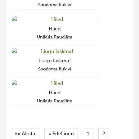
Soodoma liukivi
Hiied
Uniküla Raudläte
Liugu laskma!
Soodoma liukivi
Hiied
Uniküla Raudläte
«« Aloita
« Edellinen
1
2