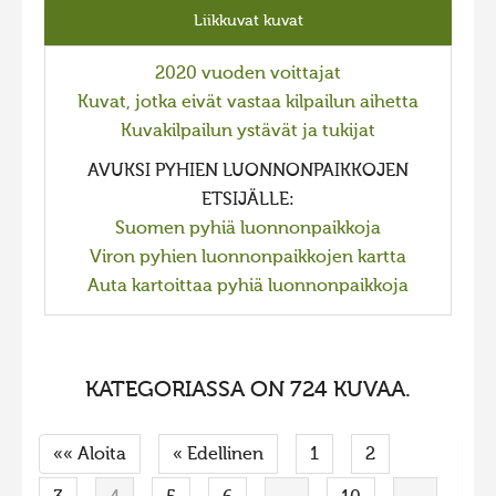
Liikkuvat kuvat
2023 kuvakilpailu lisä
Liikkuvat kuvat 2023
2020 vuoden voittajat
Hiite kuvavõistlus 2022
Kuvat, jotka eivät vastaa kilpailun aihetta
Kuvakilpailun ystävät ja tukijat
Hiite kuvavõistlus 2022 lisa
AVUKSI PYHIEN LUONNONPAIKKOJEN
Liikkuvat kuvat 2022
ETSIJÄLLE:
Hiite kuvavõistlus 2021
Suomen pyhiä luonnonpaikkoja
Liikkuvat kuvat 2021
Viron pyhien luonnonpaikkojen kartta
Auta kartoittaa pyhiä luonnonpaikkoja
Hiite kuvavõistlus 2020
Liikkuvat kuvat 2020
Hiite kuvavõistlus 2019
KATEGORIASSA ON 724 KUVAA.
Hiite kuvavõistlus 2018
Hiite kuvavõistlus 2017
«« Aloita
« Edellinen
1
2
Hiite kuvavõistlus 2016