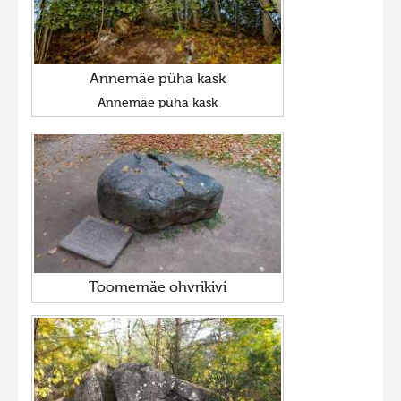
Annemäe püha kask
Annemäe püha kask
Toomemäe ohvrikivi