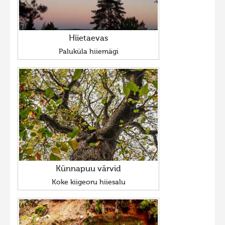
Hiietaevas
Paluküla hiiemägi
Künnapuu värvid
Koke kiigeoru hiiesalu