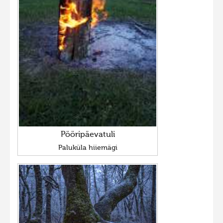
Pööripäevatuli
Paluküla hiiemägi