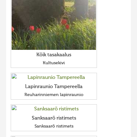
Kõik tasakaalus
Kultusekivi
Lapinraunio Tampereella
Reuharinniemen lapinraunio
Sanksaarõ ristimets
Sanksaarõ ristimets