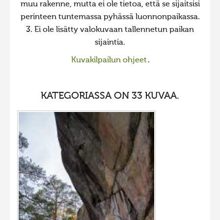
muu rakenne, mutta ei ole tietoa, että se sijaitsisi
2023 kuvakilpailu lisä
perinteen tuntemassa pyhässä luonnonpaikassa.
Liikkuvat kuvat 2023
3. Ei ole lisätty valokuvaan tallennetun paikan
sijaintia.
Hiite kuvavõistlus 2022
Kuvakilpailun ohjeet
.
Hiite kuvavõistlus 2022 lisa
Liikkuvat kuvat 2022
KATEGORIASSA ON 33 KUVAA.
Hiite kuvavõistlus 2021
Liikkuvat kuvat 2021
Hiite kuvavõistlus 2020
Liikkuvat kuvat 2020
Hiite kuvavõistlus 2019
Hiite kuvavõistlus 2018
Hiite kuvavõistlus 2017
Hiite kuvavõistlus 2016