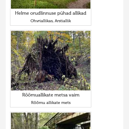
Helme orudlinnuse pühad allikad
Ohvriallikas, Arstiallik
Rõõmuallikate metsa vaim
Rõõmu allikate mets