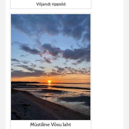
Viljandi rippsild
Müstiline Võsu laht