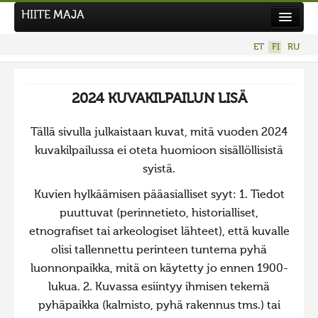
HIITE MAJA
Uutiset
ET
FI
RU
Kuvakilpailut
UUSI KUVAKILPAILU
2024 KUVAKILPAILUN LISÄ
Hiite kuvavõistlus 2026
Tällä sivulla julkaistaan kuvat, mitä vuoden 2024
AIEMMAT KILPAILUT
kuvakilpailussa ei oteta huomioon sisällöllisistä
Hiisien kuvakilpailu 2025
syistä.
2025 kuvakilpailu lisä
Kuvien hylkäämisen pääasialliset syyt: 1. Tiedot
Liikuvad kuvad 2025
puuttuvat (perinnetieto, historialliset,
etnografiset tai arkeologiset lähteet), että kuvalle
Hiisien kuvakilpailu 2024
olisi tallennettu perinteen tuntema pyhä
2024 kuvakilpailu lisä
luonnonpaikka, mitä on käytetty jo ennen 1900-
Liikkuvat kuvat 2024
lukua. 2. Kuvassa esiintyy ihmisen tekemä
pyhäpaikka (kalmisto, pyhä rakennus tms.) tai
Hiisien kuvakilpailu 2023