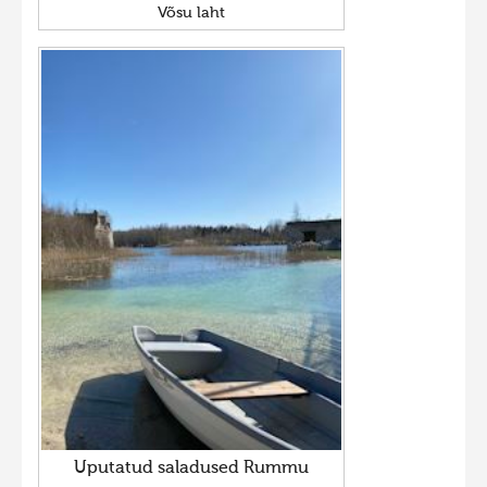
Võsu laht
Uputatud saladused Rummu