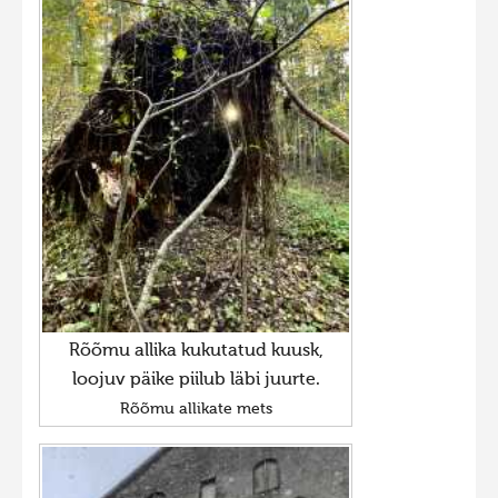
Rõõmu allika kukutatud kuusk,
loojuv päike piilub läbi juurte.
Rõõmu allikate mets