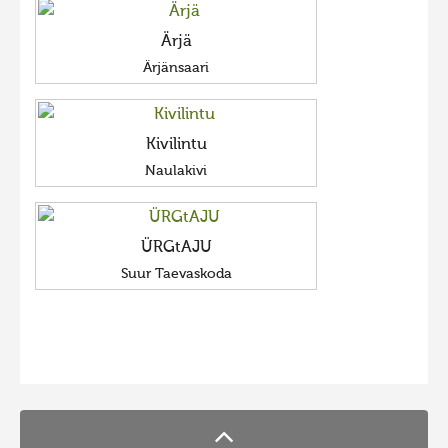
Ärjä
Ärjänsaari
Kivilintu
Naulakivi
ÜRGtAJU
Suur Taevaskoda
FaLang translation system by Faboba