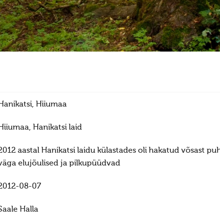
Hanikatsi, Hiiumaa
Hiiumaa, Hanikatsi laid
2012 aastal Hanikatsi laidu külastades oli hakatud võsast p
väga elujõulised ja pilkupüüdvad
2012-08-07
Saale Halla