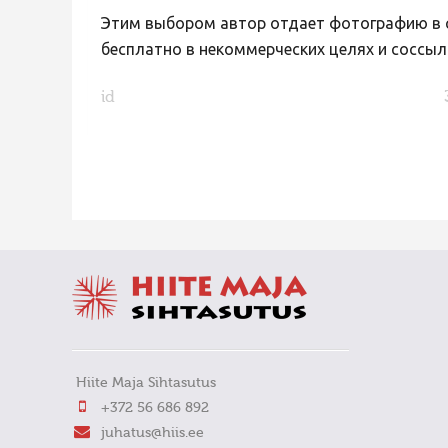
Этим выбором автор отдает фотографию в с
бесплатно в некоммерческих целях и соссыл
id
FaLang translation system by Faboba
Hiite Maja Sihtasutus
+372 56 686 892
juhatus@hiis.ee