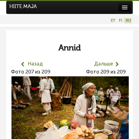
HIITE MAJA
Новости
ET
FI
RU
Фотоконкурсы
НОВЫЙ ФОТОКОНКУРС
Annid
Hiite kuvavõistlus 2026
ПРЕДЫДУЩИЕ КОНКУРСЫ
Назад
Дальше
Фотоконкурс 2025
Фото 207 из 209
Фото 209 из 209
Не учитываются 2025
Видео 2025
Фотоконкурс 2024
Не учитываются 2024
Видео 2024
Фотоконкурс 2023