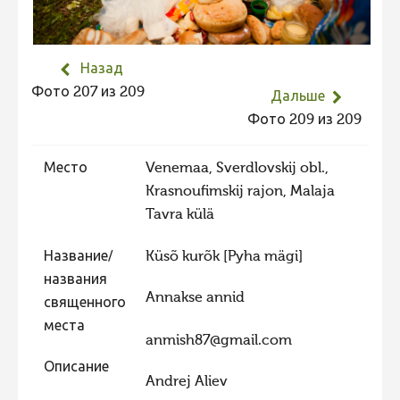
Не учитываются 2023
Видео 2023
Назад
Фотоконкурс 2022
Фото 207 из 209
Дальше
Не учитываются 2022
Фото 209 из 209
Видео 2022
Место
Venemaa, Sverdlovskij obl.,
Фотоконкурс 2021
Krasnoufimskij rajon, Malaja
Видео 2021
Tavra külä
Фотоконкурс 2020
Название/
Küsõ kurõk [Pyha mägi]
Видео 2020
названия
Annakse annid
Фотоконкурс 2019
священного
места
Фотоконкурс 2018
anmish87@gmail.com
Фотоконкурс 2017
Описание
Andrej Aliev
Фотоконкурс 2016