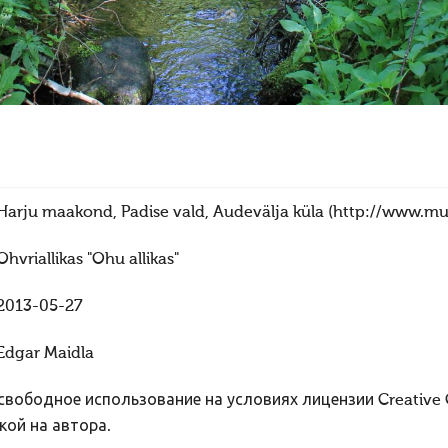
Harju maakond, Padise vald, Audevälja küla (http://www.mui
Ohvriallikas "Ohu allikas"
2013-05-27
Edgar Maidla
вободное использование на условиях лицензии Creative
кой на автора.