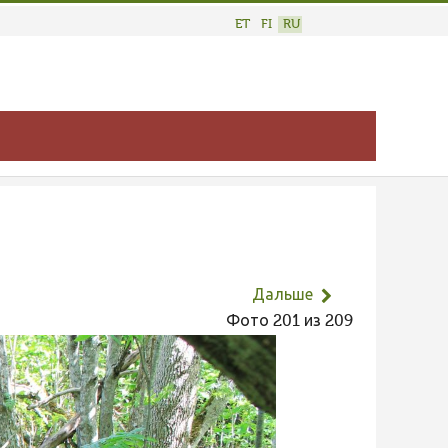
ET
FI
RU
Дальше
Фото 201 из 209