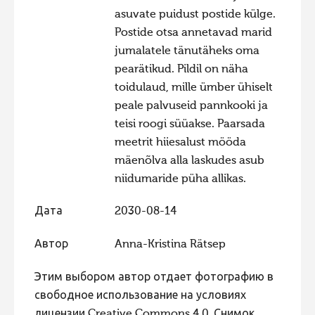
asuvate puidust postide külge.
Postide otsa annetavad marid
jumalatele tänutäheks oma
pearätikud. Pildil on näha
toidulaud, mille ümber ühiselt
peale palvuseid pannkooki ja
teisi roogi süüakse. Paarsada
meetrit hiiesalust mööda
mäenõlva alla laskudes asub
niidumaride püha allikas.
Дата
2030-08-14
Автор
Anna-Kristina Rätsep
Этим выбором автор отдает фотографию в
свободное использование на условиях
лицензии Creative Commons 4.0. Снимок