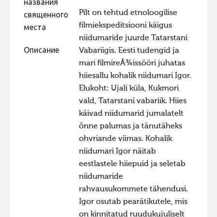
названия
Pilt on tehtud etnoloogilise
Фотоконкурс 2015
священного
filmiekspeditsiooni käigus
места
Фотоконкурс 2014
niidumaride juurde Tatarstani
Фотоконкурс 2013
Описание
Vabariigis. Eesti tudengid ja
mari filmireÅ¾issööri juhatas
Фотоконкурс 2012
hiiesallu kohalik niidumari Igor.
Фотоконкурс 2011
Elukoht: Ujali küla, Kukmori
Фотоконкурс 2010
vald, Tatarstani vabariik. Hiies
käivad niidumarid jumalatelt
Фотоконкурс 2009
õnne palumas ja tänutäheks
Фотоконкурс 2008
ohvriande viimas. Kohalik
niidumari Igor näitab
eestlastele hiiepuid ja seletab
niidumaride
rahvausukommete tähendusi.
Igor osutab pearätikutele, mis
on kinnitatud ruudukujuliselt