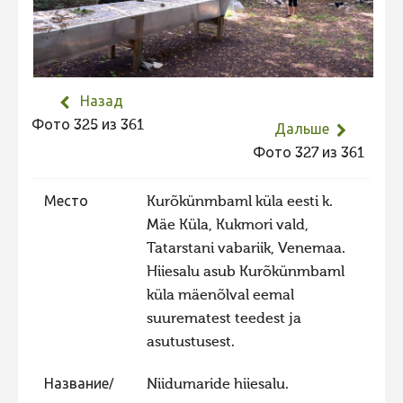
Не учитываются 2023
Видео 2023
Фотоконкурс 2022
Назад
Не учитываются 2022
Фото 325 из 361
Дальше
Видео 2022
Фото 327 из 361
Фотоконкурс 2021
Место
Kurõkünmbaml küla eesti k.
Видео 2021
Mäe Küla, Kukmori vald,
Фотоконкурс 2020
Tatarstani vabariik, Venemaa.
Видео 2020
Hiiesalu asub Kurõkünmbaml
küla mäenõlval eemal
Фотоконкурс 2019
suurematest teedest ja
Фотоконкурс 2018
asutustusest.
Фотоконкурс 2017
Название/
Niidumaride hiiesalu.
Фотоконкурс 2016