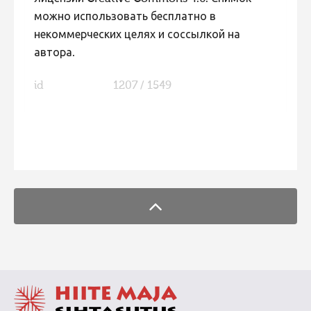
можно использовать бесплатно в
некоммерческих целях и соссылкой на
автора.
id
1207 / 1549
FaLang translation system by Faboba