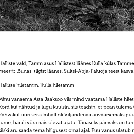
Halliste vald, Tamm asus Hallistest läänes Kulla külas Tam
meetrit lõunas, tiigist läänes. Sultsi-Abja-Paluoja teest kas
Halliste hiietamm, Kulla hiietamm
Minu vanaema Asta Jaaksoo viis mind vaatama Halliste hii
Kord kui nähtud ja lugu kuulsin, siis teadsin, et pean tulem
Rahvakultuuri seisukohalt oli Viljandimaa auväärsemaks puu
tume, harali võra näis olevat ajatu. Tänaseks päevaks on t
siiski aru saada tema hiilgusest omal ajal. Puu vanus ulatub