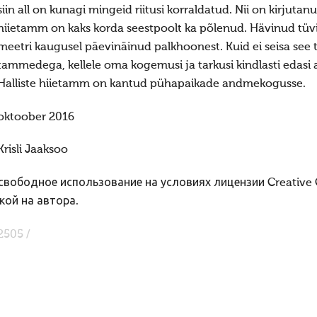
siin all on kunagi mingeid riitusi korraldatud. Nii on kirjutan
hiietamm on kaks korda seestpoolt ka põlenud. Hävinud tü
meetri kaugusel päevinäinud palkhoonest. Kuid ei seisa se
tammedega, kellele oma kogemusi ja tarkusi kindlasti edasi a
Halliste hiietamm on kantud pühapaikade andmekogusse.
oktoober 2016
Krisli Jaaksoo
вободное использование на условиях лицензии Creative
кой на автора.
2505 /