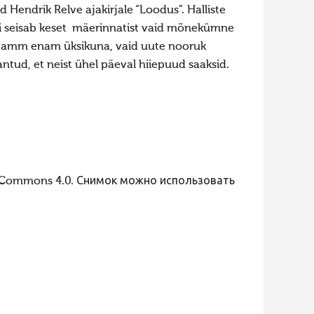
ud Hendrik Relve ajakirjale “Loodus”. Halliste
vi seisab keset mäerinnatist vaid mõnekümne
e tamm enam üksikuna, vaid uute nooruk
ntud, et neist ühel päeval hiiepuud saaksid.
 Commons 4.0. Снимок можно использовать