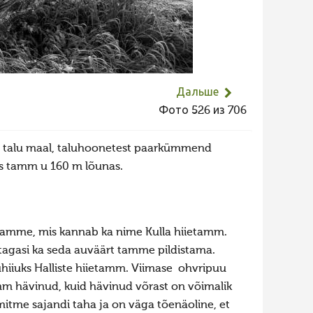
Дальше
Фото 526 из 706
me talu maal, taluhoonetest paarkümmend
vas tamm u 160 m lõunas.
etamme, mis kannab ka nime Kulla hiietamm.
a tagasi ka seda auväärt tamme pildistama.
hiiuks Halliste hiietamm. Viimase ohvripuu
amm hävinud, kuid hävinud võrast on võimalik
 mitme sajandi taha ja on väga tõenäoline, et