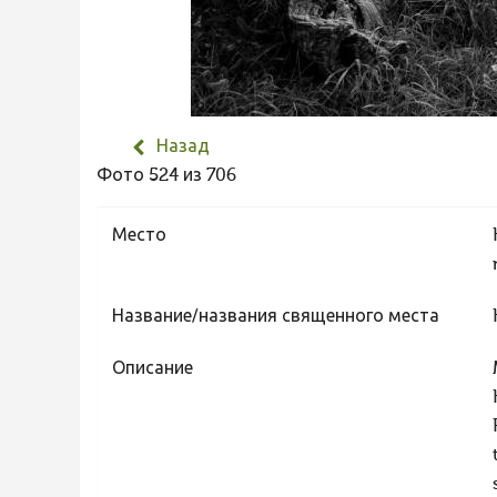
Назад
Фото 524 из 706
Место
Название/названия священного места
Описание