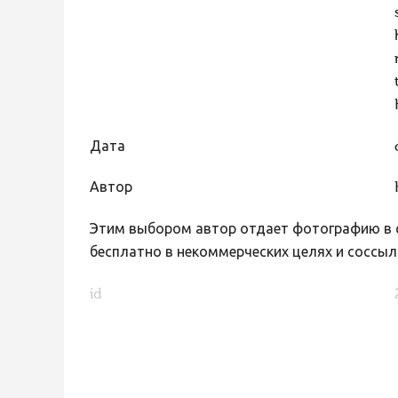
Дата
Автор
Этим выбором автор отдает фотографию в с
бесплатно в некоммерческих целях и соссыл
id
FaLang translation system by Faboba