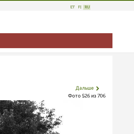
ET
FI
RU
Дальше
Фото 526 из 706