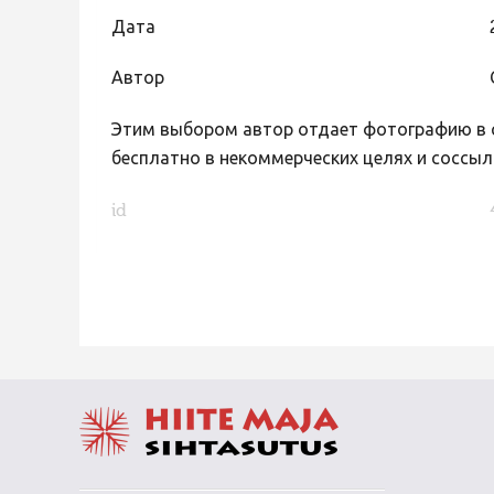
Дата
Автор
Этим выбором автор отдает фотографию в с
бесплатно в некоммерческих целях и соссыл
id
FaLang translation system by Faboba