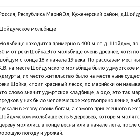
Россия, Республика Марий Эл, Куженерский район, д.Шой
Шойдумское мольбище
Мольбище находится примерно в 400 м от д. Шойдум, по н
50 м от реки Шойка.Это мольбище очень древнее, хотя по 
шойдум с конца 18 и начала 19 века. По рассказам местн
К.В. на месте Шойдумского мольбища было удмуртское м
удмурты, их место жительство было на месте ныне сущес
реки Шойка, стоит красивый лесок, по марийски он назыв
это слово значит удмртское кладбище, а одо, это так м
предков у них было человеческое жертвоприношение, выб
пускали в жерву своим богам, а самого принесенного в ж
Шойдумском мольбище есть 5 деревьев, которым молятся
дереву молились в конце весны или в начале лета, после
хорошую погоду и урожай.