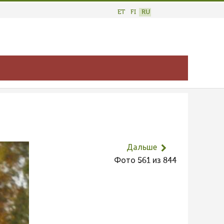
ET
FI
RU
Дальше
Фото 561 из 844