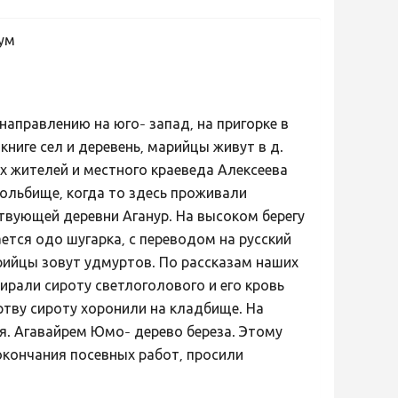
дум
аправлению на юго- запад, на пригорке в
книге сел и деревень, марийцы живут в д.
ых жителей и местного краеведа Алексеева
ольбище, когда то здесь проживали
твующей деревни Аганур. На высоком берегу
ается одо шугарка, с переводом на русский
арийцы зовут удмуртов. По рассказам наших
ирали сироту светлоголового и его кровь
ертву сироту хоронили на кладбище. На
. Агавайрем Юмо- дерево береза. Этому
 окончания посевных работ, просили