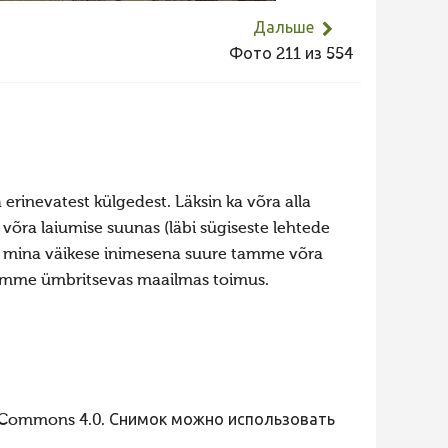
Дальше
Фото 211 из 554
erinevatest külgedest. Läksin ka võra alla
 võra laiumise suunas (läbi sügiseste lehtede
ja mina väikese inimesena suure tamme võra
 tamme ümbritsevas maailmas toimus.
 Commons 4.0. Снимок можно использовать