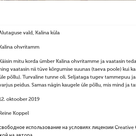
Alutaguse vald, Kalina küla
Kalina ohvritamm
Käisin mitu korda ümber Kalina ohvritamme ja vaatasin teda 
ning vaatasin nii tüve kõrgumise suunas (taeva poole) kui ka
üle põllu). Turvaline tunne oli. Seljataga tugev tammepuu 
varjus peidus. Samas nägin kaugele üle põllu, mis mind ja
12. oktoober 2019
Reine Koppel
вободное использование на условиях лицензии Creative
кой на автора.