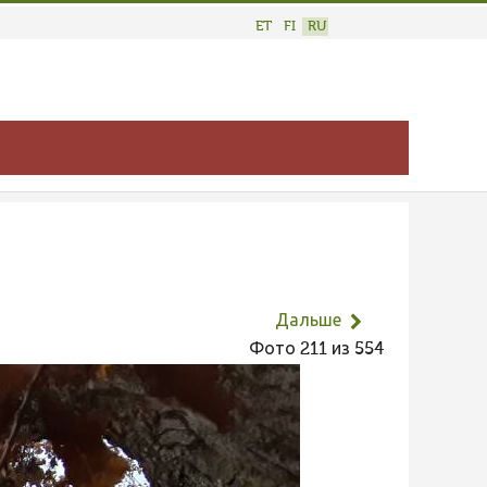
ET
FI
RU
Дальше
Фото 211 из 554