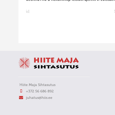
id
FaLang translation system by Faboba
Hiite Maja Sihtasutus
+372 56 686 892
juhatus@hiis.ee