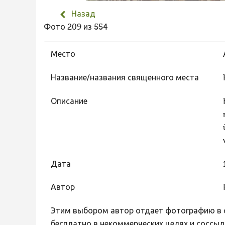
Назад
Фото 209 из 554
Место
Название/названия священного места
Описание
Дата
Автор
Этим выбором автор отдает фотографию в с
бесплатно в некоммерческих целях и соссыл