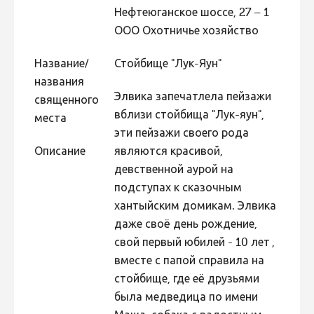
Нефтеюганское шоссе, 27 – 1
ООО Охотничье хозяйство
Название/
Стойбище "Лук-Яун"
названия
Элвика запечатлела пейзажи
священного
вблизи стойбища "Лук-яун",
места
эти пейзажи своего рода
Описание
являются красивой,
девственной аурой на
подступах к сказочным
хантыйским домикам. Элвика
даже своё день рождение,
свой первый юбилей - 10 лет ,
вместе с папой справила на
стойбище, где её друзьями
была медведица по имени