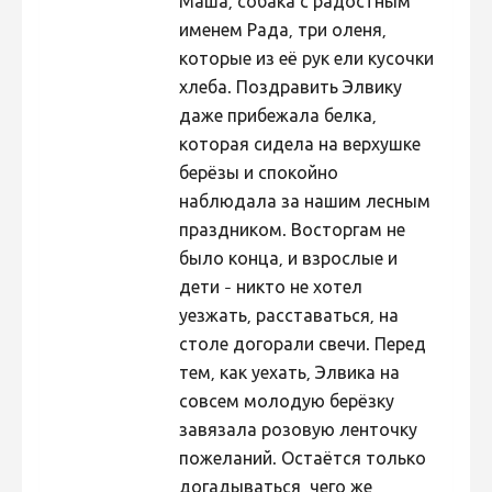
Маша, собака с радостным
именем Рада, три оленя,
которые из её рук ели кусочки
хлеба. Поздравить Элвику
даже прибежала белка,
которая сидела на верхушке
берёзы и спокойно
наблюдала за нашим лесным
праздником. Восторгам не
было конца, и взрослые и
дети - никто не хотел
уезжать, расставаться, на
столе догорали свечи. Перед
тем, как уехать, Элвика на
совсем молодую берёзку
завязала розовую ленточку
пожеланий. Остаётся только
догадываться, чего же