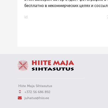
бесплатно в некоммерческих целях и соссыл
id
FaLang translation system by Faboba
Hiite Maja Sihtasutus
+372 56 686 892
juhatus@hiis.ee