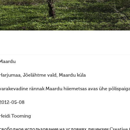
Maardu
Harjumaa, Jõelähtme vald, Maardu küla
varakevadine rännak Maardu hiiemetsas avas ühe põlispaiga
2012-05-08
Heidi Tooming
вободное использование на условиях лицензии Creative