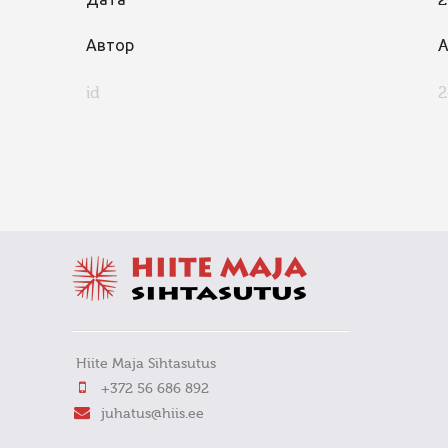
Дата
2
Автор
A
id
2
FaLang translation system by Faboba
Hiite Maja Sihtasutus
+372 56 686 892
juhatus@hiis.ee