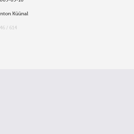
009-09-16
nton Küünal
46 / 614