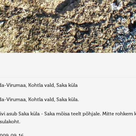
da-Virumaa, Kohtla vald, Saka küla
da-Virumaa, Kohtla vald, Saka küla.
ivi asub Saka küla - Saka mõisa teelt põhjale. Mitte rohkem 
sulakoht.