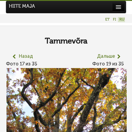
HIITE MAJA
Новости
ET
FI
RU
Фотоконкурсы
НОВЫЙ ФОТОКОНКУРС
Tammevõra
Hiite kuvavõistlus 2026
Назад
Дальше
ПРЕДЫДУЩИЕ КОНКУРСЫ
Фото 17 из 35
Фото 19 из 35