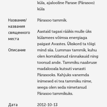
küla, ajalooline Parase (Pärasoo)
küla
Название/
Pärasoo tammik.
названия
Aastaid tagasi rääkis mulle üks
священного
külamees võimsa energiaga
места
paigast Avastes. Ükskord ta tõigi
Описание
mind siia. Lummav tammik, kuhu
olen korraldanud rännakauid ning
toonud ande. Tammiku naabruse
madalooala kutsuti vanasti
Pärasooks. Kahjuks vanemda
inimesed ei tea tammiku nime,
seega olen seda nimetanud
Pärasoo tammikuks.
Дата
2012-10-13