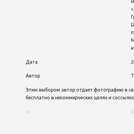
м
«
Г
Ш
п
М
к
Дата
2
Автор
Т
Этим выбором автор отдает фотографию в св
бесплатно в некоммерческих целях и соссылко
id
3