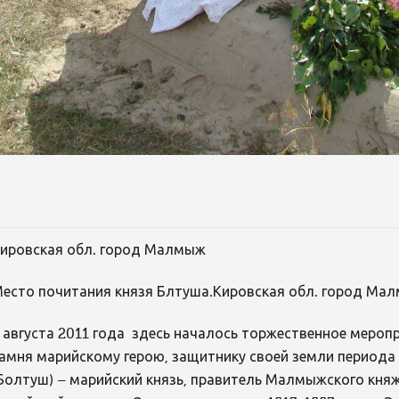
ировская обл. город Малмыж
есто почитания князя Блтуша.Кировская обл. город Ма
 августа 2011 года здесь началось торжественное меро
амня марийскому герою, защитнику своей земли период
Болтуш) – марийский князь, правитель Малмыжского княж