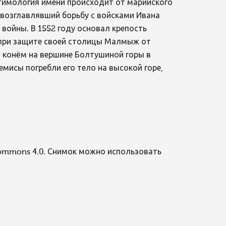
Этимология имени происходит от марийского
 возглавлявший борьбу с войсками Ивана
 войны. В 1552 году основал крепость
б при защите своей столицы Малмыж от
м конём на вершине Болтушиной горы в
мисы погребли его тело на высокой горе,
Commons 4.0. Снимок можно использовать