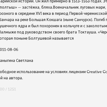
арийской истории. Он жил примерно в 1513-1553 годах. 
полтыш» — застёжка, бляха.Военачальник луговых мари,
розного в середине XVI века в период Первой черемисской
анчара на реке Большая Кокшага (ныне Санчурск). Поги
ушечного ядра и был похоронен в кольчуге и с заколоты
алмыже под руководством своего брата Токтауша. «Чере
оторая поныне Болтушевой называется
011-08-06
аныгина Светлана
ободное использование на условиях лицензии Creative 
й на автора.
00 / 1251