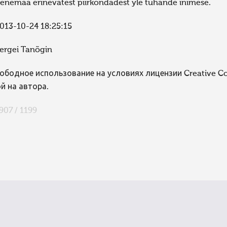
enemaa erinevatest piirkondadest yle tuhande inimese.
013-10-24 18:25:15
ergei Tanõgin
ободное использование на условиях лицензии Creative 
й на автора.
907 / 1199