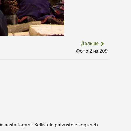
Дальше
Фото 2 из 209
e aasta tagant. Sellistele palvustele koguneb