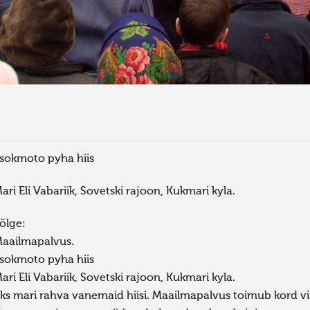
sokmoto pyha hiis
ari Eli Vabariik, Sovetski rajoon, Kukmari kyla.
õlge:
aailmapalvus.
sokmoto pyha hiis
ari Eli Vabariik, Sovetski rajoon, Kukmari kyla.
ks mari rahva vanemaid hiisi. Maailmapalvus toimub kord vii