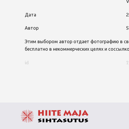
V
Дата
2
Автор
S
Этим выбором автор отдает фотографию в св
бесплатно в некоммерческих целях и соссылко
id
1
FaLang translation system by Faboba