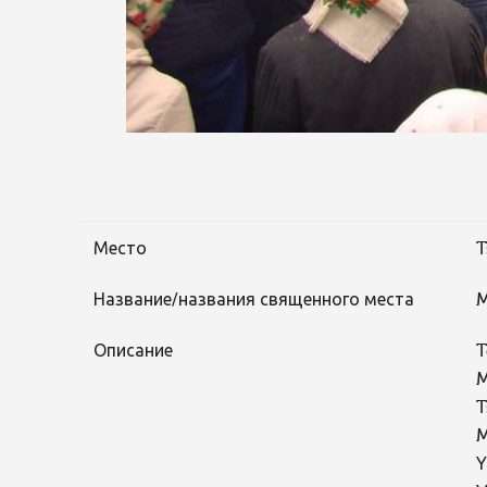
Место
T
Название/названия священного места
M
Описание
T
M
T
M
Y