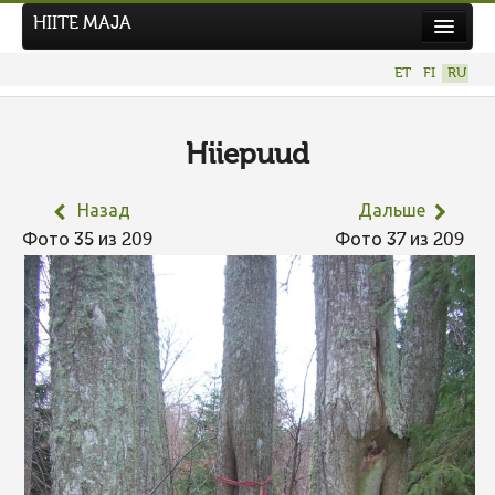
HIITE MAJA
Новости
ET
FI
RU
Фотоконкурсы
НОВЫЙ ФОТОКОНКУРС
Hiiepuud
Hiite kuvavõistlus 2026
Назад
Дальше
ПРЕДЫДУЩИЕ КОНКУРСЫ
Фото 35 из 209
Фото 37 из 209