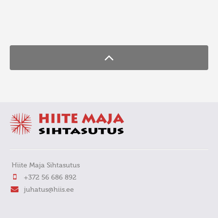
FaLang translation system by Faboba
Hiite Maja Sihtasutus
+372 56 686 892
juhatus@hiis.ee