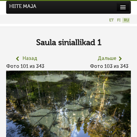
HIITE MAJA
Новости
ET
FI
RU
Фотоконкурсы
НОВЫЙ ФОТОКОНКУРС
Saula siniallikad 1
Hiite kuvavõistlus 2026
Назад
Дальше
ПРЕДЫДУЩИЕ КОНКУРСЫ
Фото 101 из 343
Фото 103 из 343