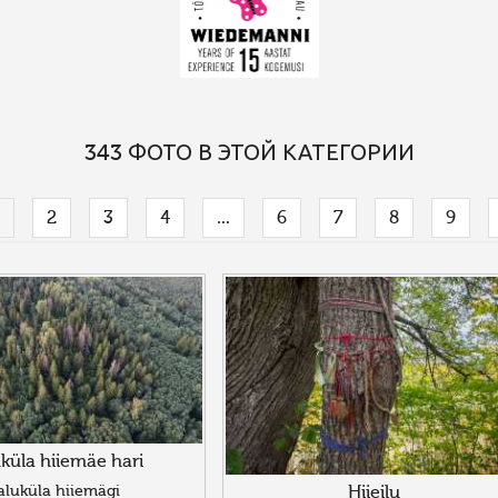
343 ФОТО В ЭТОЙ КАТЕГОРИИ
1
2
3
4
...
6
7
8
9
küla hiiemäe hari
aluküla hiiemägi
Hiieilu