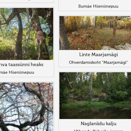
Ilumäe Hiieniinepuu
Linte Maarjamägi
Ohverdamiskoht "Maarjamägi"
va taassünni heaks
umäe Hiieniinepuu
Naglaniidu kalju