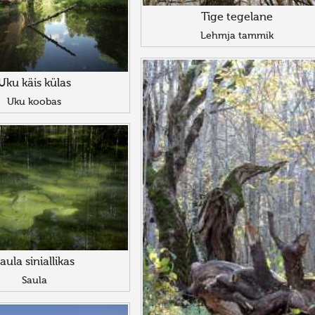
Tige tegelane
Lehmja tammik
Uku käis külas
Uku koobas
aula siniallikas
Saula