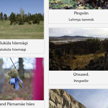
Pingviin
Lehmja tammik
luküla hiiemägi
aluküla hiiemägi
Otsused.
Þingvellir
and Pärnamäe hiies