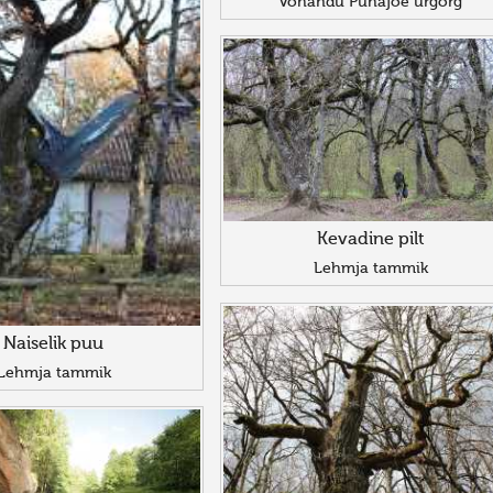
Võhandu Pühajõe ürgorg
Kevadine pilt
Lehmja tammik
Naiselik puu
Lehmja tammik