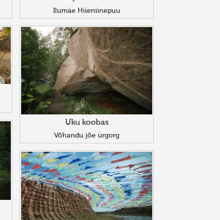
Ilumäe Hiieniinepuu
Uku koobas
Võhandu jõe ürgorg