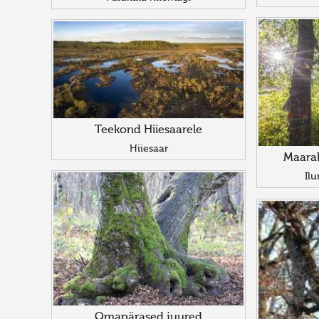
Teekond Hiiesaarele
Hiiesaar
Maarah
Il
Omapärased juured