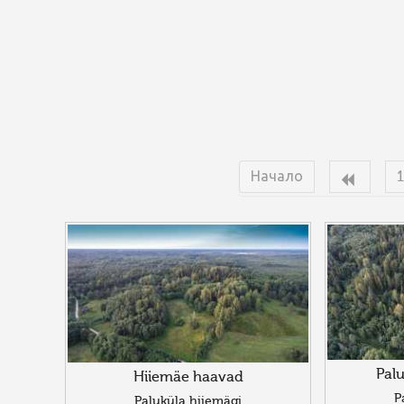
Начало
Palu
Hiiemäe haavad
P
Paluküla hiiemägi