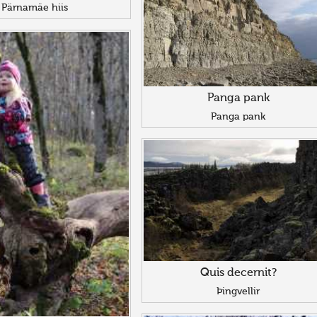
Pärnamäe hiis
Panga pank
Panga pank
Quis decernit?
Þingvellir