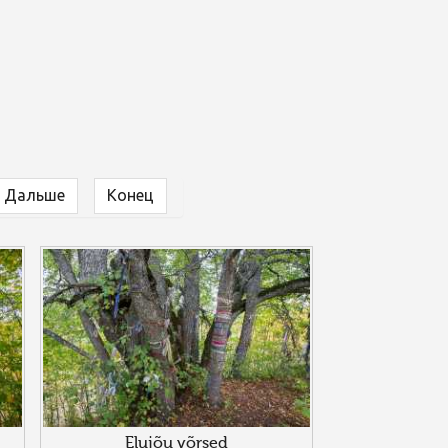
Дальше
Конец
Elujõu võrsed