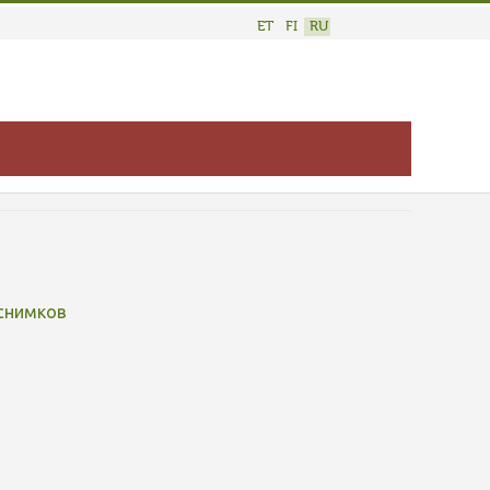
ET
FI
RU
снимков