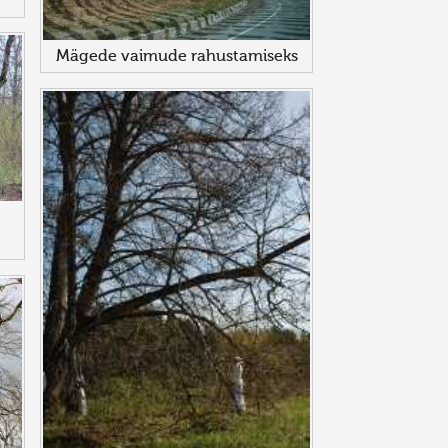
Mägede vaimude rahustamiseks