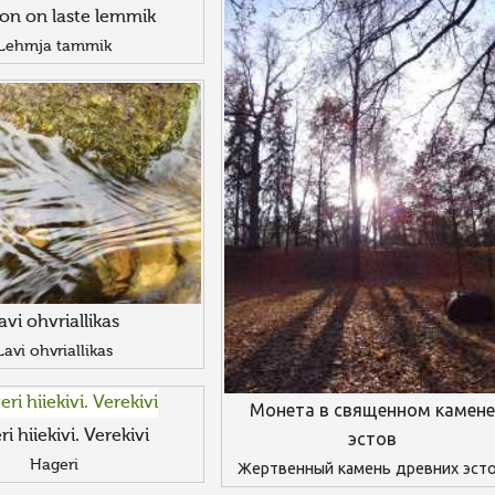
on on laste lemmik
Lehmja tammik
avi ohvriallikas
Lavi ohvriallikas
Монета в священном камене
i hiiekivi. Verekivi
эстов
Hageri
Жертвенный камень древних эст