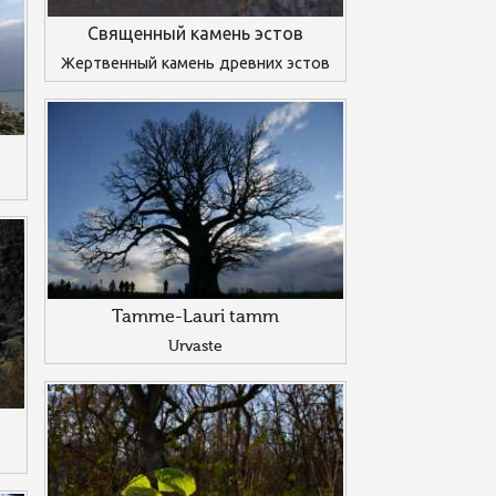
Священный камень эстов
Жертвенный камень древних эстов
Tamme-Lauri tamm
Urvaste