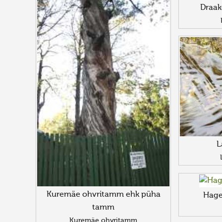
Draak
L
Kuremäe ohvritamm ehk püha
Hager
tamm
Kuremäe ohvritamm