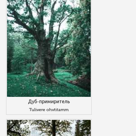
Дуб-примиритель
Tulivere ohvtitamm