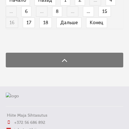
Начало
Назад
1
2
…
4
...
6
…
8
…
...
15
16
17
18
Дальше
Конец
FaLang translation system by Faboba
Hiite Maja Sihtasutus
+372 56 686 892