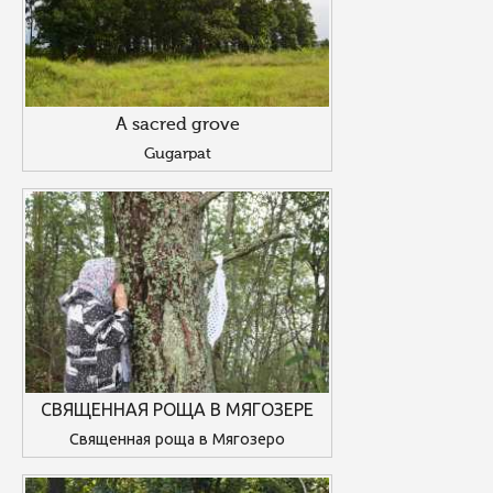
A sacred grove
Gugarpat
СВЯЩЕННАЯ РОЩА В МЯГОЗЕРЕ
Священная роща в Мягозеро