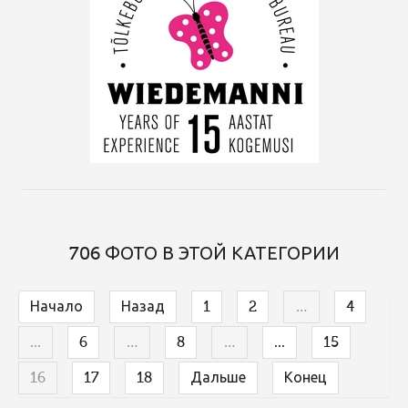
706 ФОТО В ЭТОЙ КАТЕГОРИИ
Начало
Назад
1
2
…
4
...
6
…
8
…
...
15
16
17
18
Дальше
Конец