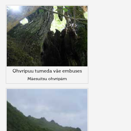
Ohvripuu tumeda väe embuses
Mäesuitsu ohvripärn