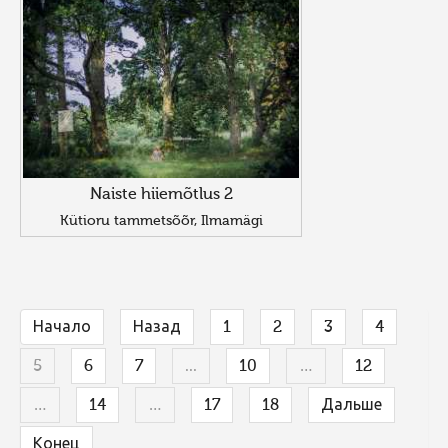
Naiste hiiemõtlus 2
Kütioru tammetsõõr, Ilmamägi
Начало
Назад
1
2
3
4
5
6
7
...
10
…
12
…
14
…
17
18
Дальше
Конец