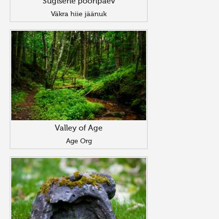
Sügisene pööripäev
Väkra hiie jäänuk
Valley of Age
Age Org