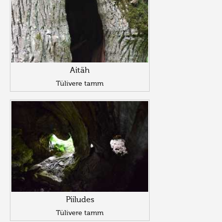
Aitäh
Tülivere tamm
Piiludes
Tülivere tamm