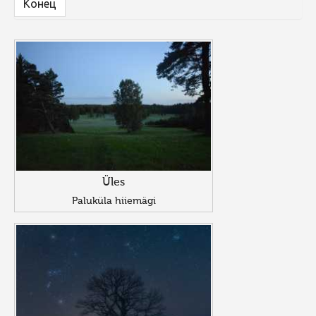
Конец
Üles
Paluküla hiiemägi