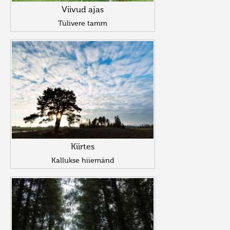
Viivud ajas
Tülivere tamm
Kiirtes
Kallukse hiiemänd