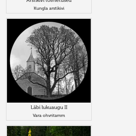
Arstikivi toimetused
Kungla arstikivi
Läbi lukuaugu II
Vara ohvritamm