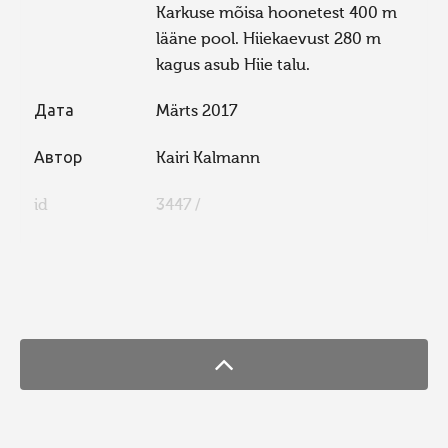
Karkuse mõisa hoonetest 400 m
lääne pool. Hiiekaevust 280 m
kagus asub Hiie talu.
Дата
Märts 2017
Автор
Kairi Kalmann
id
3447 /
FaLang translation system by Faboba