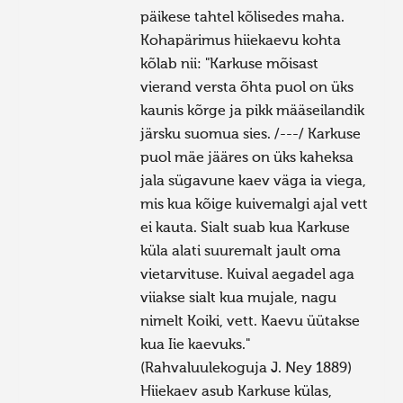
päikese tahtel kõlisedes maha.
Kohapärimus hiiekaevu kohta
kõlab nii: "Karkuse mõisast
vierand versta õhta puol on üks
kaunis kõrge ja pikk määseilandik
järsku suomua sies. /---/ Karkuse
puol mäe jääres on üks kaheksa
jala sügavune kaev väga ia viega,
mis kua kõige kuivemalgi ajal vett
ei kauta. Sialt suab kua Karkuse
küla alati suuremalt jault oma
vietarvituse. Kuival aegadel aga
viiakse sialt kua mujale, nagu
nimelt Koiki, vett. Kaevu üütakse
kua Iie kaevuks."
(Rahvaluulekoguja J. Ney 1889)
Hiiekaev asub Karkuse külas,