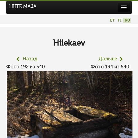
HIITE MAJA
Новости
ET
FI
RU
Фотоконкурсы
НОВЫЙ ФОТОКОНКУРС
Hiiekaev
Hiite kuvavõistlus 2026
Назад
Дальше
ПРЕДЫДУЩИЕ КОНКУРСЫ
Фото 192 из 540
Фото 194 из 540