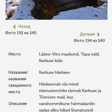
Назад
Фото 192 из 540
Дальше
Фото 194 из 540
Место
Lääne-Viru maakond, Tapa vald,
Karkuse küla
Название/
Karkuse hiiekaev
названия
Hiiekaevule viis mind
священного
elamusterohke rännak Karkuse ja
места
Tõrevere mail, kus
Описание
varahommikune härmakardin
sadas alles hilisel lõunatunnil