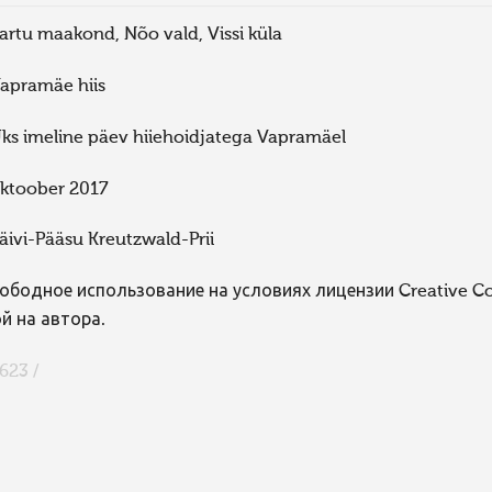
artu maakond, Nõo vald, Vissi küla
apramäe hiis
ks imeline päev hiiehoidjatega Vapramäel
ktoober 2017
äivi-Pääsu Kreutzwald-Prii
ободное использование на условиях лицензии Creative 
й на автора.
623 /