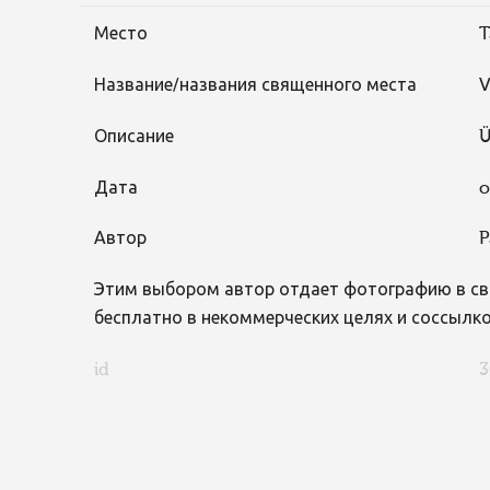
Место
T
Название/названия священного места
V
Описание
Ü
Дата
o
Автор
P
Этим выбором автор отдает фотографию в св
бесплатно в некоммерческих целях и соссылко
id
3
FaLang translation system by Faboba