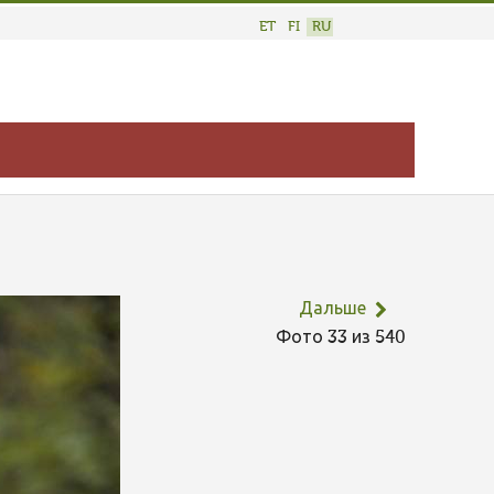
ET
FI
RU
Дальше
Фото 33 из 540